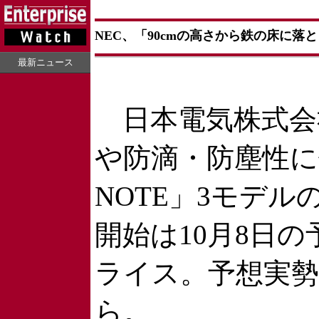
NEC、「90cmの高さから鉄の床に落
最新ニュース
日本電気株式会社
や防滴・防塵性に優
NOTE」3モデ
開始は10月8日
ライス。予想実勢
ら。