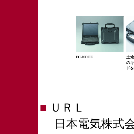
FC-NOTE
土埃
のキ
ドを
■
ＵＲＬ
日本電気株式