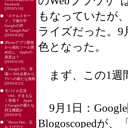
のWebブラウザ
Facebook
[2010/5/10]
もなっていたが、
「ステルスモー
ド」で進行中
Googleの作
ライズだった。9月初
る“Google Pad”
[2010/4/26]
iPhoneアプリ開発
色となった。
から他社ツール閉
め出し Appleの
真意は？
[2010/4/19]
「Google TV」登
まず、この1週
場へ Web企業から
TVへの新たな挑戦
[2010/4/12]
モバイル広告
「iAd」がまもな
く登場？ Apple
9月1日：Googl
とGoogleの新たな
対立構図か
[2010/4/5]
Blogoscopedが、「Go
「Nexus One」立
ち上げでは