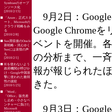
Symbianのオープ
ンソース化
[2010/2/15]
9月2日：Goog
「Azure」正式スタ
ート、Microsoftの
クラウド戦略をみ
Google Chr
る
[2010/2/8]
ベントを開催。各
Sun買収後のOracle
新戦略－消えゆく
Sunには哀惜の声
の分析まで、一
も
[2010/2/1]
IEを使わないよう
報が報じられたほか
政府機関が呼びか
け－Google中国攻
撃に使われた脆弱
きた。
性の波紋
[2010/1/25]
「Word」
「Office」販売差
し止め－小さなベ
ンチャーに負けた
9月3日：Googleの“
Microsoft