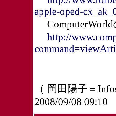
apple-oped-cx_ak_
ComputerWor
http://www.comp
command=viewArtic
（ 岡田陽子＝Infos
2008/09/08 09:10