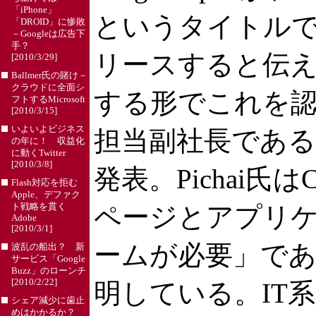
「iPhone」
というタイトルで、
「DROID」に惨敗
－Googleは広告下
手？
リースすると伝え
[2010/3/29]
Ballmer氏の賭け－
クラウドに全面シ
する形でこれを
フトするMicrosoft
[2010/3/15]
いよいよビジネス
担当副社長であるSu
の年に！ 収益化
に動くTwitter
[2010/3/8]
発表。Pichai氏
Flash対応を拒む
Apple、デファク
ト戦略を貫く
ページとアプリ
Adobe
[2010/3/1]
ームが必要」で
波乱の船出？ 新
サービス「Google
Buzz」のローンチ
[2010/2/22]
明している。IT
シェア減少に歯止
めはかかるか？