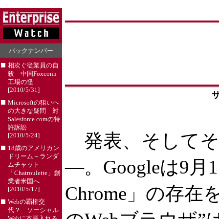
バックナンバー
相次ぐ従業員の自
殺 中国Foxconn
工場の怪
[2010/5/31]
サ
Microsoftの狙いへ
の大きな疑問 対
Salesforce.comの特
許訴訟
発表、そしてそ
[2010/5/24]
18歳のアメリカン
ドリーム～ランダ
―。Googleは9
ムチャット
「Chatroulette」創
業者米国へ
Chrome」の存
[2010/5/17]
Webの覇権交
代？ ソーシャル
Webに本腰入れる