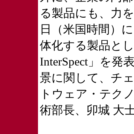
る製品にも、力を
日（米国時間）
体化する製品として「C
InterSpect
景に関して、チ
トウェア・テク
術部長、卯城 大