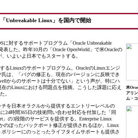
breakable Linux」を国内で開始
対するサポートプログラム「Oracle Unbreakable
た。昨年10月の「Oracle OpenWorld」で米Oracleの
が、いよいよ日本でもスタートする。
供するLinuxのサポートプログラム。OracleのLinuxエンジ
ツ氏は、「バグの修正も、現在のバージョンに反映でき
Novellからのサポートは十分でない」という声が、特にハ
在のLinuxにおける問題点を指摘。こうした課題に応え
米Ora
アリン
した。
ム・コ
チを日本オラクルから提供するエントリーレベルの
port」と、それに24時間365日の技術問い合わせ対応を付加した「同
pport」の3段階のサービスを提供する。Enterprise Linux
ョンにさかのぼったバックポート修正が提供されるほか、Linux
トポリシーにのっとったライフタイムサポートも提供さ