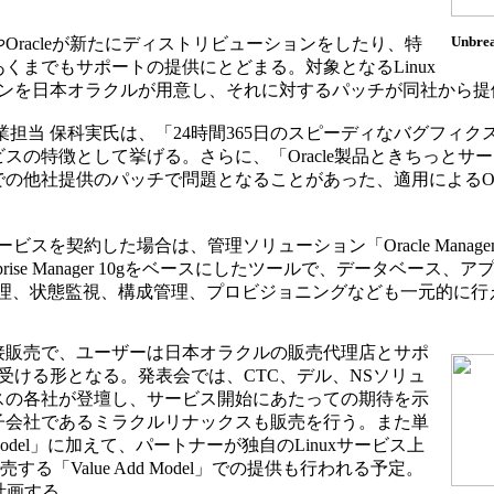
Unbre
racleが新たにディストリビューションをしたり、特
くまでもサポートの提供にとどまる。対象となるLinux
Linuxのクローンを日本オラクルが用意し、それに対するパッチが同社か
担当 保科実氏は、「24時間365日のスピーディなバグフィク
スの特徴として挙げる。さらに、「Oracle製品ときちっとサ
の他社提供のパッチで問題となることがあった、適用によるOra
t以上のサービスを契約した場合は、管理ソリューション「Oracle Management
terprise Manager 10gをベースにしたツールで、データベース
チ管理、状態監視、構成管理、プロビジョニングなども一元的に
販売で、ユーザーは日本オラクルの販売代理店とサポ
受ける形となる。発表会では、CTC、デル、NSソリュ
スの各社が登壇し、サービス開始にあたっての期待を示
子会社であるミラクルリナックスも販売を行う。また単
rt Model」に加えて、パートナーが独自のLinuxサービス上
て販売する「Value Add Model」での提供も行われる予定。
計画する。