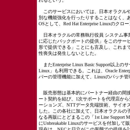
れるという。
このサービスにおいては、日本オラクルやO
別な機能強化を行ったりすることはなく、あ
OSとして、Red Hat Enterprise 
日本オラクルの常務執行役員 システム事業
に応じたバックポートの提供」をこのサービ
形で提供できる」ことにも言及し、これまで
性喪失は発生しないとした。
またEnterprise Linux Basic Suppor
Linux」も利用できる。これは、Oracle En
バーの管理機能に加えて、Linuxのパッ
販売形態は基本的にパートナー経由の間接
ート契約を結び、1次サポートを代理店から
ーションズ、NTTデータ先端技術、サイオ
した。この各社に加えて、日本オラクルの
なる再販にとどまるこの「1st Line Suppo
にUnbreakable Linuxのサービスを付加し
現在は、NECと日立がこの形態での提供を