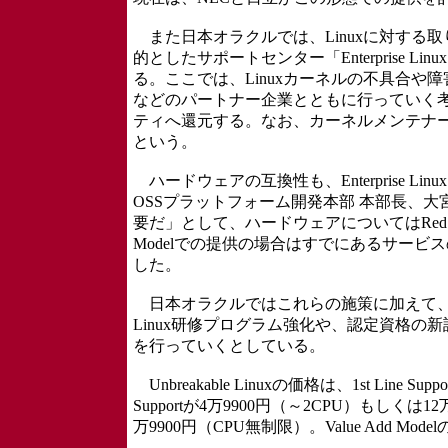
また日本オラクルでは、Linuxに対する取
的としたサポートセンター「Enterprise Linux
る。ここでは、Linuxカーネルの不具合や
などのパートナー企業とともに行っていく
ティへ還元する。なお、カーネルメンテナ
という。
ハードウェアの互換性も、Enterprise Linux 
OSSプラットフォーム開発本部 本部長、大宮
要だ」として、ハードウェアについてはRed H
Modelでの提供の場合はすでにあるサー
した。
日本オラクルではこれらの施策に加えて、トレーニ
Linux研修プログラム強化や、認定資格の新設、
を行っていくとしている。
Unbreakable Linuxの価格は、1st Line Supp
Supportが4万9900円（～2CPU）もしくは12万
万9900円（CPU無制限）。Value Ad