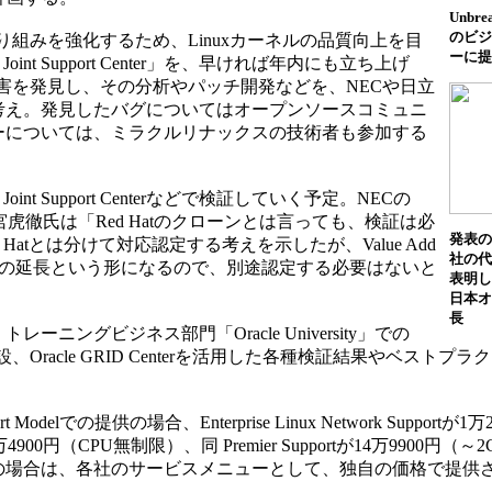
Unbre
のビジ
り組みを強化するため、Linuxカーネルの品質向上を目
ーに提
 Joint Support Center」を、早ければ年内にも立ち上げ
障害を発見し、その分析やパッチ開発などを、NECや日立
考え。発見したバグについてはオープンソースコミュニ
ーについては、ミラクルリナックスの技術者も参加する
Joint Support Centerなどで検証していく予定。NECの
虎徹氏は「Red Hatのクローンとは言っても、検証は必
発表の
atとは分けて対応認定する考えを示したが、Value Add
社の代
ビスの延長という形になるので、別途認定する必要はないと
表明し
日本オ
長
ングビジネス部門「Oracle University」での
Oracle GRID Centerを活用した各種検証結果やベストプ
ort Modelでの提供の場合、Enterprise Linux Network Supportが1万
4900円（CPU無制限）、同 Premier Supportが14万9900円（
d Modelの場合は、各社のサービスメニューとして、独自の価格で提