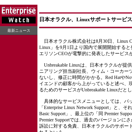
日本オラクル、Linuxサポートサービス「Un
最新ニュース
日本オラクル株式会社は8月30日、Linux OSに
Linux」を9月1日より国内で展開開始すると発表し
エリソンCEOが電撃的に発表したサービス
Unbreakable Linuxは、日本オラクルが提
ニアリング担当副社長、ウィム・コーカー
ないし、修正に時間がかかる。Red Hatや
イエンドの顧客から上がっていると述べ、現
るためのサービスがUnbreakable Linuxだと
具体的なサービスメニューとしては、パッ
「Enterprise Linux Network Sup
Basic Support」、最上位の「同 Premier Su
Premier Supportでは、過去のバージ
訴訟に対する免責、日本オラクルのサポー