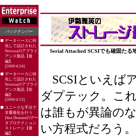
バックナンバー
データベースに特
化して設計された
Serial Attached SCSIでも
Netezzaのアプライ
アンス製品【後
編】
[2009/4/24]
データベースに特
SCSIといえば
化して設計された
Netezzaのアプライ
アンス製品【前
ダプテック。こ
編】
[2009/4/23]
ユニークな手法で
は誰もが異論の
非重複化を行う
Data Domainのデー
タプロテクション
い方程式だろう
ストレージ【後
編】