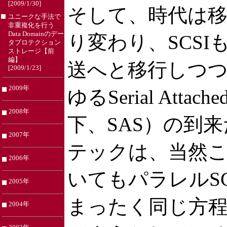
[2009/1/30]
そして、時代は
ユニークな手法で
非重複化を行う
Data Domainのデー
り変わり、SCSI
タプロテクション
ストレージ【前
編】
送へと移行しつ
[2009/1/23]
2009年
ゆるSerial Attach
2008年
下、SAS）の到
2007年
テックは、当然こ
2006年
いてもパラレルSC
2005年
まったく同じ方
2004年