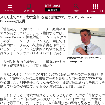
カテゴリ
過去記事
検索
Impressサイト
メモリ上で“1/100秒の空白”を狙う新種のマルウェア、Verizon
Businessが説明
「情報漏えいにおいて、パートナー経由のリ
スクが高まっている」。そう指摘するのは、
Verizon Business 調査対応チーム ディレクタ
ーのブライアン・サーティン氏だ。同社では
定期的にデータ漏えい調査報告書を作成して
いるが、サーティン氏は実際に現場で調査を
行うフォレンジックのエキスパートである。
調査対応チーム ディレクターのブライア
今回は同氏の立場から、ここ最近のセキュ
ン・サーティン氏
リティ侵害状況について話を聞いた。
同社は4月に、2008年の1年間に実際に起きた90件のデータ漏えい事
件と、2億8500万件に上る被害データを分析した同報告書の2009年版
を公開した。刑事事件となったものから、侵害が実証された事例だけを
扱っているのが特徴で、それゆえ真実に近いと同氏は話す。
これによると、脅威の経路としてもっとも多かったのが「外部からの
侵害」、次いで「内部からの漏えい」で、「パートナー経由での漏え
い」は最下位だった。しかし、この6年間ほどの事例を見ると、漏えい