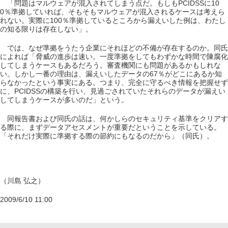
「問題はマルウェアが混入されてしまう点だ。もしもPCIDSSに10
0％準拠していれば、そもそもマルウェアが混入されるケースは考えら
れない。実際に100％準拠しているところから漏えいした例は、わたし
の知る限りは存在しない」。
では、なぜ準拠をうたう企業にそれほどの不備が存在するのか。同氏
によれば「脅威の進歩は速い。一度準拠をしてもわずかな時間で陳腐化
してしまうケースもあるだろう。審査機関にも問題があるかもしれな
い。しかし一番の理由は、漏えいしたデータの67％がどこにあるか知
らなかったという事実にある。つまり、完全に守るべき情報を把握せず
に、PCIDSSの構築を行い、見過ごされていたそれらのデータが漏えい
してしまうケースが多いのだ」という。
同報告書および同氏の話は、何かしらのセキュリティ基準をクリアす
る際に、まずデータアセスメントが重要だということを示している。
「それだけ実際に準拠する際の節約にもなるのだから」（同氏）。
（川島 弘之）
2009/6/10 11:00