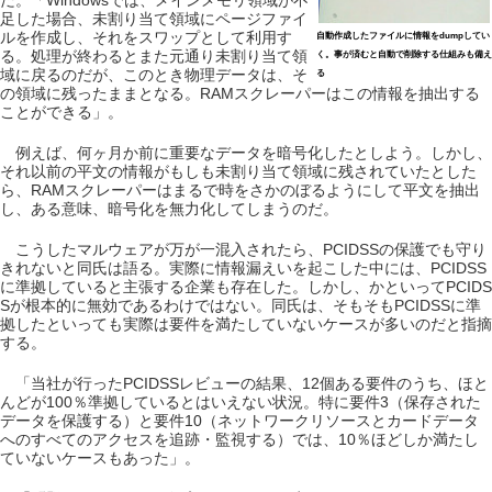
だ。「Windowsでは、メインメモリ領域が不
足した場合、未割り当て領域にページファイ
ルを作成し、それをスワップとして利用す
自動作成したファイルに情報をdumpしてい
る。処理が終わるとまた元通り未割り当て領
く。事が済むと自動で削除する仕組みも備え
域に戻るのだが、このとき物理データは、そ
る
の領域に残ったままとなる。RAMスクレーパーはこの情報を抽出する
ことができる」。
例えば、何ヶ月か前に重要なデータを暗号化したとしよう。しかし、
それ以前の平文の情報がもしも未割り当て領域に残されていたとした
ら、RAMスクレーパーはまるで時をさかのぼるようにして平文を抽出
し、ある意味、暗号化を無力化してしまうのだ。
こうしたマルウェアが万が一混入されたら、PCIDSSの保護でも守り
きれないと同氏は語る。実際に情報漏えいを起こした中には、PCIDSS
に準拠していると主張する企業も存在した。しかし、かといってPCIDS
Sが根本的に無効であるわけではない。同氏は、そもそもPCIDSSに準
拠したといっても実際は要件を満たしていないケースが多いのだと指摘
する。
「当社が行ったPCIDSSレビューの結果、12個ある要件のうち、ほと
んどが100％準拠しているとはいえない状況。特に要件3（保存された
データを保護する）と要件10（ネットワークリソースとカードデータ
へのすべてのアクセスを追跡・監視する）では、10％ほどしか満たし
ていないケースもあった」。