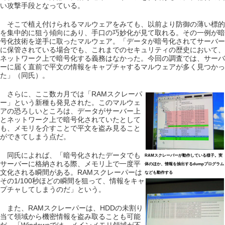
い攻撃手段となっている。
そこで植え付けられるマルウェアをみても、以前より防御の薄い標的
を集中的に狙う傾向にあり、手口の巧妙化が見て取れる。その一例が暗
号化技術を逆手に取ったマルウェア。「データが暗号化されてサーバー
に保管されている場合でも、これまでのセキュリティの歴史において、
ネットワーク上で暗号化する義務はなかった。今回の調査では、サーバ
ーに届く直前で平文の情報をキャプチャするマルウェアが多く見つかっ
た」（同氏）。
さらに、ここ数カ月では「RAMスクレーパ
ー」という新種も発見された。このマルウェ
アの恐ろしいところは、データがサーバー上
とネットワーク上で暗号化されていたとして
も、メモリを介すことで平文を盗み見ること
ができてしまう点だ。
同氏によれば、「暗号化されたデータでも
RAMスクレーパーが動作している様子。実
サーバーに格納される際、メモリ上で一度平
体のほか、情報を抽出するdumpプログラム
文化される瞬間がある。RAMスクレーパーは
なども動作する
その1/100秒ほどの瞬間を狙って、情報をキャ
プチャしてしまうのだ」という。
また、RAMスクレーパーは、HDDの未割り
当て領域から機密情報を盗み取ることも可能