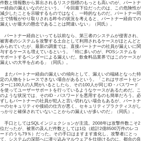
件数と情報数から算出されるリスク指標のもっとも高いのが、パートナ
ー経由の漏えいなのだという。「今回最下位だったのは、この危険性が
減少したことを示唆するものではなく、一時的なものだ。パートナー同
士で情報がやり取りされる昨今の状況を考えると、パートナー経由での
漏えいが最大の懸念であることは間違いない」（同氏）。
パートナー経由といっても以前なら、第三者のシステムが侵害され、
被害者のシステムを攻撃する土台として利用されるケースがほとんどと
みられていたが、最新の調査では、直接パートナーの社員が漏えいに関
与するケースも増えているという。「特に多いのが、POSシステムを
サポートするベンダーによる漏えいだ。飲食料品業界ではこのケースが
漏えいの大半を占める」（同氏）。
またパートナー経由の漏えいの傾向として、漏えいの端緒となった特
定の人物をトレースできない場合があるという。「これはサポートセン
ターに100人の人間がいるとしたら、その100人が同じID・パスワード
を使ってユーザーサポートを行っているようなケースがあるためだ。こ
のような状況では、そのID・パスワードを悪用するのも簡単だろう。必
ずしもパートナーの社員が犯人と言い切れない場合もあるが、パートナ
ーのセキュリティや接続の仕方が悪く、セキュリティプラクティスがし
っかりと確保されていないことからの漏えいが多いのだ」（同氏）。
手口としてはSQLインジェクションが主流。2008年は攻撃件数こそ2
位だったが、被害の及んだ件数としては1位（総計2億8500万件のレコ
ードのうち79％）だった。その手口はますます進化し、攻撃者にとっ
て、システムの深部へに潜り込みマルウェアを仕掛けるのに、都合の良