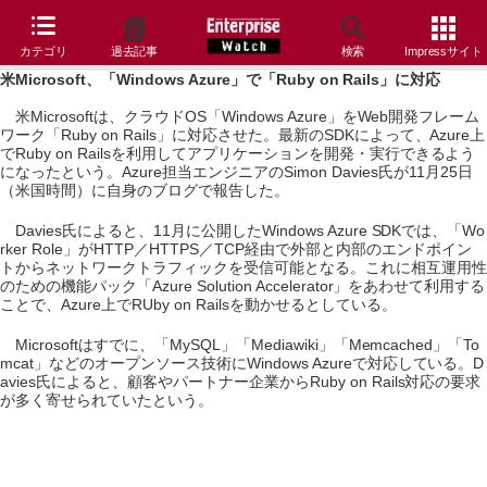
カテゴリ
過去記事
検索
Impressサイト
米Microsoft、「Windows Azure」で「Ruby on Rails」に対応
米Microsoftは、クラウドOS「Windows Azure」をWeb開発フレーム
ワーク「Ruby on Rails」に対応させた。最新のSDKによって、Azure上
でRuby on Railsを利用してアプリケーションを開発・実行できるよう
になったという。Azure担当エンジニアのSimon Davies氏が11月25日
（米国時間）に自身のブログで報告した。
Davies氏によると、11月に公開したWindows Azure SDKでは、「Wo
rker Role」がHTTP／HTTPS／TCP経由で外部と内部のエンドポイン
トからネットワークトラフィックを受信可能となる。これに相互運用性
のための機能パック「Azure Solution Accelerator」をあわせて利用する
ことで、Azure上でRUby on Railsを動かせるとしている。
Microsoftはすでに、「MySQL」「Mediawiki」「Memcached」「To
mcat」などのオープンソース技術にWindows Azureで対応している。D
avies氏によると、顧客やパートナー企業からRuby on Rails対応の要求
が多く寄せられていたという。