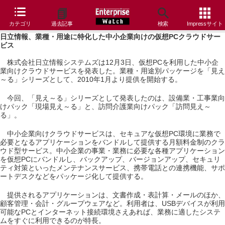
カテゴリ
過去記事
検索
Impressサイト
日立情報、業種・用途に特化した中小企業向けの仮想PCクラウドサー
ビス
株式会社日立情報システムズは12月3日、仮想PCを利用した中小企
業向けクラウドサービスを発表した。業種・用途別パッケージを「見え
～る」シリーズとして、2010年1月より提供を開始する。
今回、「見え～る」シリーズとして発表したのは、設備業・工事業向
けパック「現場見え～る」と、訪問介護業向けパック「訪問見え～
る」。
中小企業向けクラウドサービスは、セキュアな仮想PC環境に業務で
必要となるアプリケーションをバンドルして提供する月額料金制のクラ
ウド型サービス。中小企業の事業・業務に必要な各種アプリケーション
を仮想PCにバンドルし、バックアップ、バージョンアップ、セキュリ
ティ対策といったメンテナンスサービス、携帯電話との連携機能、サポ
ートデスクなどをパッケージ化して提供する。
提供されるアプリケーションは、文書作成・表計算・メールのほか、
顧客管理・会計・グループウェアなど。利用者は、USBデバイスが利用
可能なPCとインターネット接続環境さえあれば、業務に適したシステ
ムをすぐに利用できるのが特長。