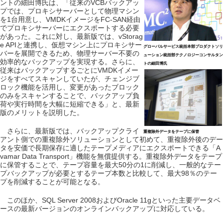
ントの細田博氏は、「従来のVCBバックアッ
プでは、プロキシサーバーとして物理マシン
を1台用意し、VMDKイメージをFC-SAN経由
でプロキシサーバーにエクスポートする必要
があった。これに対し、最新版では、vStorag
e APIと連携し、仮想マシン上にプロキシサー
グローバルサービス統括本部プロダクトソリ
バーを展開できるため、物理サーバー不要の
ューション統括部テクノロジーコンサルタン
効率的なバックアップを実現する。さらに、
トの細田博氏
従来はバックアップするごとにVMDKイメー
ジをすべてスキャンしていたが、チェンジブ
ロック機能を活用し、変更があったブロック
のみをスキャンすることで、バックアップ負
荷や実行時間を大幅に短縮できる」と、最新
版のメリットを説明した。
さらに、最新版では、バックアップクライ
重複除外データをテープに保管
アント側での重複除外ソリューションとして初めて、重複除外後のデー
タを安価で長期保存に適したテープメディアにエクスポートできる「A
vamar Data Transport」機能を無償提供する。重複除外データをテープ
に保管することで、テープ容量を最大50分の1に削減し、一般的なテー
プバックアップが必要とするテープ本数と比較して、最大98％のテー
プを削減することが可能となる。
このほか、SQL Server 2008およびOracle 11gといった主要データベ
ースの最新バージョンのオンラインバックアップに対応している。