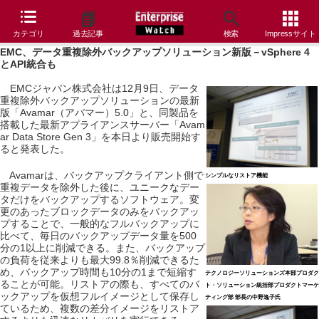
カテゴリ
過去記事
検索
Impressサイト
EMC、データ重複除外バックアップソリューション新版－vSphere 4
とAPI統合も
EMCジャパン株式会社は12月9日、データ
重複除外バックアップソリューションの最新
版「Avamar（アバマー）5.0」と、同製品を
搭載した最新アプライアンスサーバー「Avam
ar Data Store Gen 3」を本日より販売開始す
ると発表した。
Avamarは、バックアップクライアント側で
シンプルなリストア機能
重複データを除外した後に、ユニークなデー
タだけをバックアップするソフトウェア。変
更のあったブロックデータのみをバックアッ
プすることで、一般的なフルバックアップに
比べて、毎日のバックアップデータ量を500
分の1以上に削減できる。また、バックアップ
の負荷を従来よりも最大99.8％削減できるた
め、バックアップ時間も10分の1まで短縮す
テクノロジーソリューションズ本部プロダク
ることが可能。リストアの際も、すべてのバ
ト・ソリューション統括部プロダクトマーケ
ックアップを仮想フルイメージとして保存し
ティング部 部長の中野逸子氏
ているため、複数の差分イメージをリストア