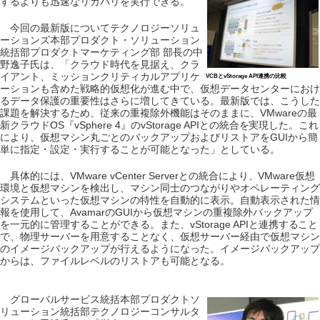
するよりも迅速なリカバリを実行できる。
今回の最新版についてテクノロジーソリュ
ーションズ本部プロダクト・ソリューション
統括部プロダクトマーケティング部 部長の中
野逸子氏は、「クラウド時代を見据え、クラ
イアント、ミッションクリティカルアプリケ
VCBとvStorage API連携の比較
ーションも含めた戦略的仮想化が進む中で、仮想データセンターにおけ
るデータ保護の重要性はさらに増してきている。最新版では、こうした
課題を解決するため、従来の重複除外機能はそのままに、VMwareの最
新クラウドOS『vSphere 4』のvStorage APIとの統合を実現した。これ
により、仮想マシン丸ごとのバックアップおよびリストアをGUIから簡
単に指定・設定・実行することが可能となった」としている。
具体的には、VMware vCenter Serverとの統合により、VMware仮想
環境と仮想マシンを検出し、マシン同士のつながりやオペレーティング
システムといった仮想マシンの特性を自動的に表示。自動表示された情
報を使用して、AvamarのGUIから仮想マシンの重複除外バックアップ
を一元的に管理することができる。また、vStorage APIと連携すること
で、物理サーバーを用意することなく、仮想サーバー経由で仮想マシン
のイメージバックアップが行えるようになった。イメージバックアップ
からは、ファイルレベルのリストアも可能となる。
グローバルサービス統括本部プロダクトソ
リューション統括部テクノロジーコンサルタ