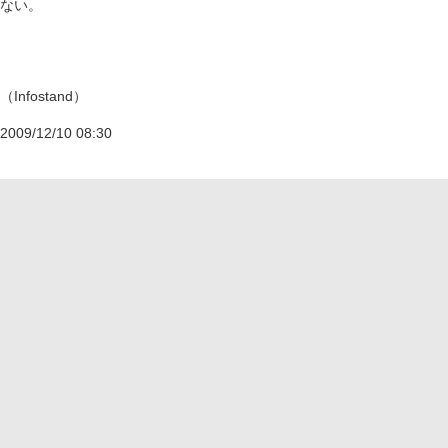
ない。
（Infostand）
2009/12/10 08:30