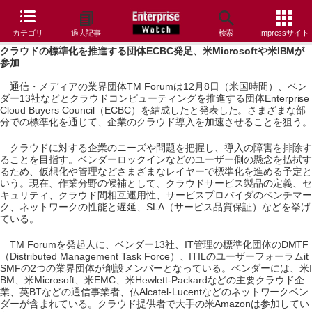
カテゴリ
過去記事
検索
Impressサイト
クラウドの標準化を推進する団体ECBC発足、米Microsoftや米IBMが
参加
通信・メディアの業界団体TM Forumは12月8日（米国時間）、ベン
ダー13社などとクラウドコンピューティングを推進する団体Enterprise
Cloud Buyers Council（ECBC）を結成したと発表した。さまざまな部
分での標準化を通じて、企業のクラウド導入を加速させることを狙う。
クラウドに対する企業のニーズや問題を把握し、導入の障害を排除す
ることを目指す。ベンダーロックインなどのユーザー側の懸念を払拭す
るため、仮想化や管理などさまざまなレイヤーで標準化を進める予定と
いう。現在、作業分野の候補として、クラウドサービス製品の定義、セ
キュリティ、クラウド間相互運用性、サービスプロバイダのベンチマー
ク、ネットワークの性能と遅延、SLA（サービス品質保証）などを挙げ
ている。
TM Forumを発起人に、ベンダー13社、IT管理の標準化団体のDMTF
（Distributed Management Task Force）、ITILのユーザーフォーラムit
SMFの2つの業界団体が創設メンバーとなっている。ベンダーには、米I
BM、米Microsoft、米EMC、米Hewlett-Packardなどの主要クラウド企
業、英BTなどの通信事業者、仏Alcatel-Lucentなどのネットワークベン
ダーが含まれている。クラウド提供者で大手の米Amazonは参加してい