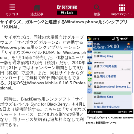
カテゴリ
過去記事
検索
Impressサイト
サイボウズ、ガルーン2と連携するWindows phone用シンクアプリ
「KUNAI」
サイボウズは、同社の大規模向けグループ
ウェア「サイボウズ ガルーン2」と連携する
Windows phone用シンクアプリケーション
「サイボウズモバイル KUNAI for Windows ph
one」を4月15日に発売した。価格は5ユーザ
ー版が通常価格12万円（税別）だが、2010年
12月31日まではキャンペーン期間として9万
円（税別）で提供。また、同社サイトからダ
ウンロードして無料で60日間の試用もでき
る。対応OSはWindows Mobile 6.1/6.5 Profes
sional。
同時に、BlackBerry用シンクソフト「サイ
ボウズモバイル Sync for BlackBerry」も4月1
5日より提供開始する。こちらは「サイボウズ
リモートサービス」に含まれる形での提供と
「サイボウズモバイル KUNAI for Windows
なり、同サービス契約者は追加料金なしで利
phone」利用画面のイメージ
用できる。