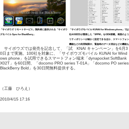
「サイボウズ リモートサービス」契約者に提供される「サイボウ
「サイボウズモバイル KUNAI for Windows phone」
ズモバイル Sync for BlackBerry」
社AXSEEDが開発した「SPPM」をOEM搭載。画面のよ
リティポリシーが細かく設定できるほか、スマートフォン
機能などの利用制限や、緊急時のデータ消去などの機能も
サイボウズでは発売を記念して、「試 KNAI キャンペーン」を6月3
0日まで実施。100社を対象に、「サイボウズモバイル KUNAI for Wind
ows phone」を試用できるスマートフォン端末「dynapocket SoftBank
X02T」を60日間、「docomo PRO series T-01A」「docomo PO series
BlackBerry Bold」を30日間無料提供する。
（工藤 ひろえ）
2010/4/15 17:16