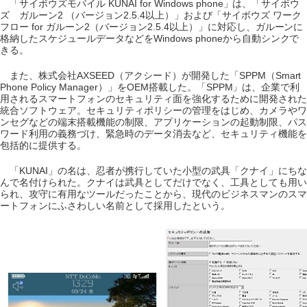
「サイボウズモバイル KUNAI for Windows phone」は、「サイボウ
ズ ガルーン2 （バージョン2.5.4以上）」および「サイボウズ ワーク
フロー for ガルーン2（バージョン2.5.4以上）」に対応し、ガルーンに
格納したスケジュールデータなどをWindows phoneから自動シンクで
きる。
また、株式会社AXSEED（アクシード）が開発した「SPPM（Smart
Phone Policy Manager）」をOEM搭載した。「SPPM」は、企業で利
用されるスマートフォンのセキュリティ面を強化するために開発された
統合ソフトウェア。セキュリティポリシーの管理をはじめ、カメラやワ
ンセグなどの端末搭載機能の制限、アプリケーションの起動制限、パス
ワード利用の義務づけ、緊急時のデータ消去など、セキュリティ機能を
包括的に提供する。
「KUNAI」の名は、忍者が携行していた小型の武具「クナイ」にちな
んで名付けられた。クナイは武具としてだけでなく、工具としても用い
られ、攻守に有用なツールだったことから、現代のビジネスマンのスマ
ートフォンにふさわしい名前として採用したという。