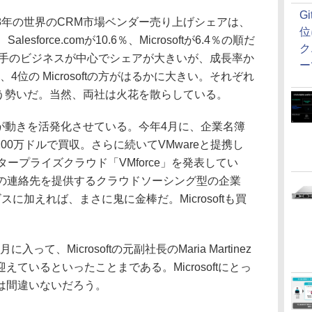
G
008年の世界のCRM市場ベンダー売り上げシェアは、
位
、Salesforce.comが10.6％、Microsoftが6.4％の順だ
ク
企業相手のビジネスが中心でシェアが大きいが、成長率か
ー
omと、4位の Microsoftの方がはるかに大きい。それぞれ
という勢いだ。当然、両社は火花を散らしている。
comが動きを活発化させている。今年4月に、企業名簿
 4200万ドルで買収。さらに続いてVMwareと提携し
タープライズクラウド「VMforce」を発表してい
00万人の連絡先を提供するクラウドソーシング型の企業
スに加えれば、まさに鬼に金棒だ。Microsoftも買
。
月に入って、Microsoftの元副社長のMaria Martinez
ているといったことまである。Microsoftにとっ
は間違いないだろう。