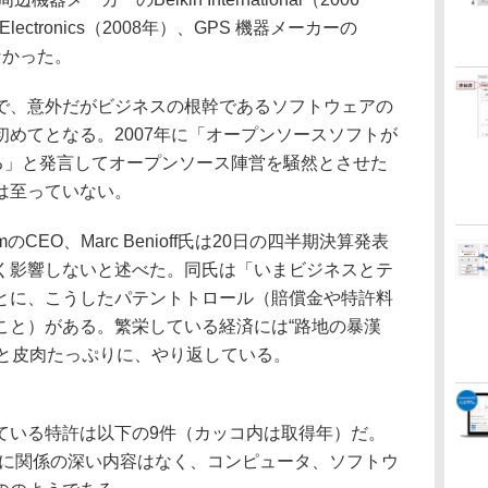
lectronics（2008年）、GPS 機器メーカーの
かなかった。
、意外だがビジネスの根幹であるソフトウェアの
めてとなる。2007年に「オープンソースソフトが
いる」と発言してオープンソース陣営を騒然とさせた
は至っていない。
mのCEO、Marc Benioff氏は20日の四半期決算発表
く影響しないと述べた。同氏は「いまビジネスとテ
とに、こうしたパテントトロール（賠償金や特許料
こと）がある。繁栄している経済には“路地の暴漢
ものだ」と皮肉たっぷりに、やり返している。
としている特許は以下の9件（カッコ内は取得年）だ。
スに関係の深い内容はなく、コンピュータ、ソフトウ