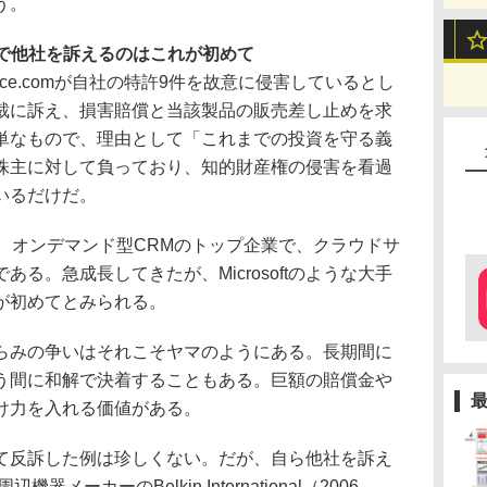
う。
特許で他社を訴えるのはこれが初めて
esforce.comが自社の特許9件を故意に侵害しているとし
裁に訴え、損害賠償と当該製品の販売差し止めを求
単なもので、理由として「これまでの投資を守る義
株主に対して負っており、知的財産権の侵害を看過
いるだけだ。
99年設立。オンデマンド型CRMのトップ企業で、クラウドサ
る。急成長してきたが、Microsoftのような大手
が初めてとみられる。
みの争いはそれこそヤマのようにある。長期間に
う間に和解で決着することもある。巨額の賠償金や
け力を入れる価値がある。
えられて反訴した例は珍しくない。だが、自ら他社を訴え
メーカーのBelkin International（2006