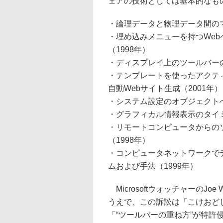
ェアの技術としては基本的なも
・論理データと物理データ間のマ
・埋め込みメニューを持つWe
（1998年）
・ディスプレイ上のツールバーの
・テンプレートを使ったアクテ
自動Webサイト生成（2001年）
・システム設定のオブジェクトへ
・グラフィカル情報表示のタイミ
・リモートコンピュータからの
（1998年）
・コンピュータネットワークで
ムおよび手法（1999年）
MicrosoftウォッチャーのJo
うえで、この訴訟は「こけおどし
「“ツールバーの重ね方”が特許