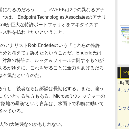
になるのだろう――。eWEEKは2つの異なるアナ
dpoint Technologies Associatesのアナリ
crosoftが巨大な特許ポートフォリオをマネタイズす
ンス料を払わせたいということ。
upのアナリストRob Enderleのいう「これらの特許
分と考えて」訴えたということだ。Enderle氏は
おり、対象の特許に、ルック＆フィールに関するものが
あるがゆえに、これを守ることに全力をあげるだろ
ftは本気だというのだ。
1時
うし、後者ならば訴訟は長期化する。また、違う
もっ
いとする見方もある。Microsoft ウォッチャーの
ioff氏の“路地の暴漢”という言葉は、水面下で和解に動いて
もっ
述べている。
人”の大逆襲なのかもしれない。
もっ