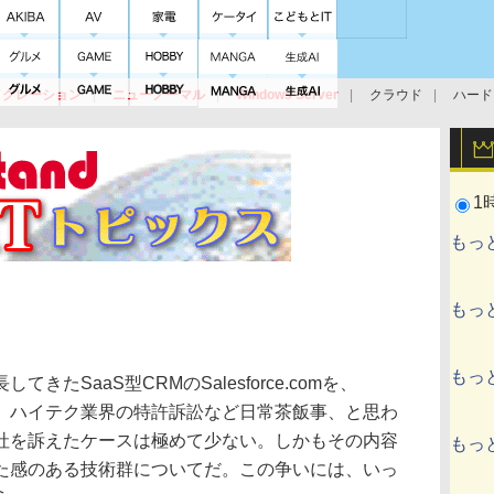
イグレーション
ニューノーマル
Windows Server
クラウド
ハード
トピック
ストレージ（HW）
オープンソース
SaaS
標的型
ント
1
もっ
もっ
もっ
たSaaS型CRMのSalesforce.comを、
訴えた。ハイテク業界の特許訴訟など日常茶飯事、と思わ
tが他社を訴えたケースは極めて少ない。しかもその内容
もっ
た感のある技術群についてだ。この争いには、いっ