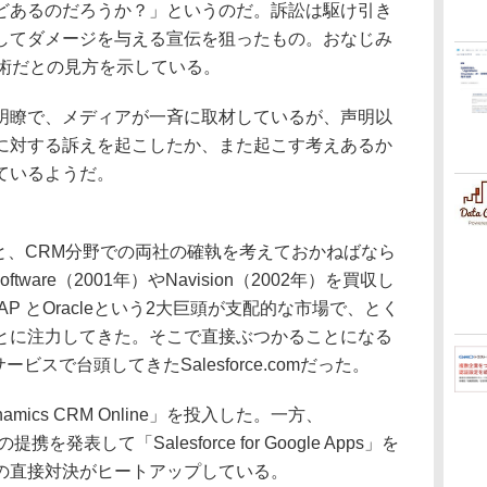
どあるのだろうか？」というのだ。訴訟は駆け引き
してダメージを与える宣伝を狙ったもの。おなじみ
戦術だとの見方を示している。
図は不明瞭で、メディアが一斉に取材しているが、声明以
に対する訴えを起こしたか、また起こす考えあるか
ているようだ。
となると、CRM分野での両社の確執を考えておかねばなら
ns Software（2001年）やNavision（2002年）を買収し
AP とOracleという2大巨頭が支配的な市場で、とく
とに注力してきた。そこで直接ぶつかることになる
ビスで台頭してきたSalesforce.comだった。
namics CRM Online」を投入した。一方、
の提携を発表して「Salesforce for Google Apps」を
の直接対決がヒートアップしている。