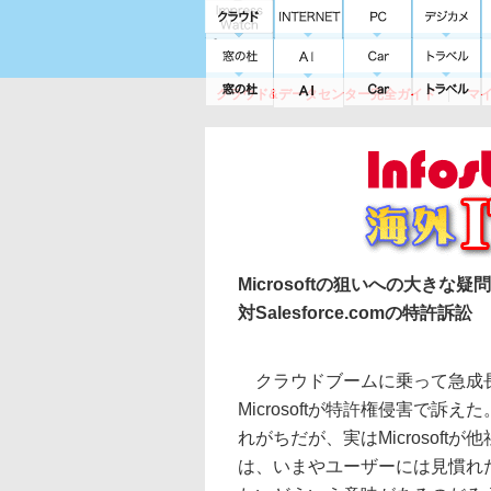
クラウド&データセンター完全ガイド
マ
サービス
セキュリティ
ネットワーク
スイッチ
ルータ
導入事例
イベ
Microsoftの狙いへの大きな疑問
対Salesforce.comの特許訴訟
クラウドブームに乗って急成長してき
Microsoftが特許権侵害で
れがちだが、実はMicrosof
は、いまやユーザーには見慣れ