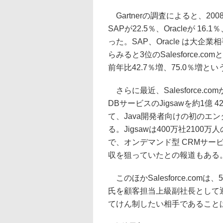
Gartnerの調査によると、2
SAPが22.5％、Oracleが 16.1％
った。SAP、Oracle は大
らみると3位のSalesforce.c
前年比42.7％増、75.0％増
さらに最近、Salesforce.
DBサービスのJigsawを約1億
て、Java開発者向けの初のエン
る。Jigsawは400万社21
で、オンデマンド型 CRMサービ
収を狙っていたとの報道もある
このほかSalesforce.comは、5
氏を顧客担当上級副社長として迎え
てけん制したい相手であること