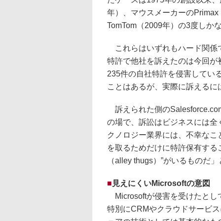
年）、マウスメーカーのPrimax E
TomTom（2009年）の3度し
これらはいずれもハード関係で
特許で他社を訴えたのは今回が初
235件の自社特許を侵害して
ことはあるが、実際に訴えるに
訴えられた側のSalesforce.co
の場で、訴訟はビジネスには全
クノロジー業界には、不幸なこ
を取るためだけに特許保有する
（alley thugs）”がいる
■
見えにくいMicrosoftの意図
Microsoftが侵害を受けた
特別にCRMやクラウドサービ