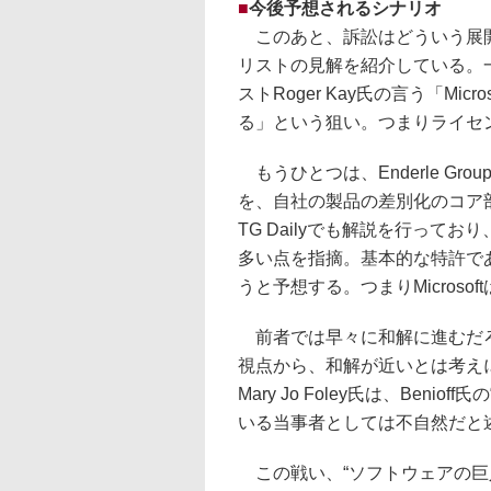
■
今後予想されるシナリオ
このあと、訴訟はどういう展開
リストの見解を紹介している。一つは、 En
ストRoger Kay氏の言う「Mi
る」という狙い。つまりライセ
もうひとつは、Enderle Gro
を、自社の製品の差別化のコア部
TG Dailyでも解説を行って
多い点を指摘。基本的な特許で
うと予想する。つまりMicroso
前者では早々に和解に進むだろ
視点から、和解が近いとは考えにく
Mary Jo Foley氏は、Ben
いる当事者としては不自然だと
この戦い、“ソフトウェアの巨