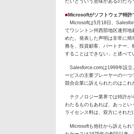
たいどういう意味があるのだろ
■
Microsoftがソフトウェア
Microsoftは5月18日、Sal
てワシントン州西部地区連邦地
めた。発表した声明は非常に簡
務を、投資顧客、パートナー、
することはできない」と述べて
Salesforce.comは19
ービスの主要プレーヤーの一つであ
競合企業に訴えられたのはこれ
テクノロジー業界では特許がら
わたるものもあれば、あっとい
ライセンス料は、双方にそれだ
Microsoftも他社から訴
たケースは1975年の創設以来、周辺機器