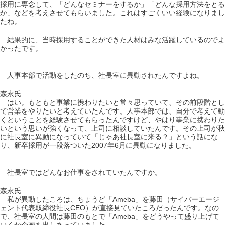
採用に専念して、「どんなセミナーをするか」「どんな採用方法をとる
か」などを考えさせてもらいました。これはすごくいい経験になりまし
たね。
結果的に、当時採用することができた人材はみな活躍しているのでよ
かったです。
―人事本部で活動をしたのち、社長室に異動されたんですよね。
森永氏
はい。もともと事業に携わりたいと常々思っていて、その前段階とし
て営業をやりたいと考えていたんです。人事本部では、自分で考えて動
くということを経験させてもらったんですけど、やはり事業に携わりた
いという思いが強くなって、上司に相談していたんです。その上司が秋
に社長室に異動になっていて「じゃあ社長室に来る？」という話にな
り、新卒採用が一段落ついた2007年6月に異動になりました。
―社長室ではどんなお仕事をされていたんですか。
森永氏
私が異動したころは、ちょうど「Ameba」を藤田（サイバーエージ
ェント代表取締役社長CEO）が直接見ていたころだったんです。なの
で、社長室の人間は藤田のもとで「Ameba」をどうやって盛り上げて