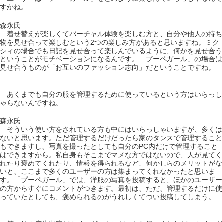
すかね。
森永氏
着せ替えが楽しくてバーチャル体験を楽しむ方と、自分や他人の持ち
物を見せ合って楽しむという2つの楽しみ方があると思いますね。ミク
シィの場合でも日記を見せ合って楽しんでいるように、何かを見せ合う
ということがモチベーションになるんです。「プーペガール」の場合は
見せ合うものが「お互いのファッション志向」だということですね。
―あくまでも自分の服を管理するために使っているという方はいらっし
ゃらないんですね。
森永氏
そういう使い方をされている方も中にはいらっしゃいますが、多くは
ないと思います。ただ管理するだけだったら家のタンスで管理すること
もできますし、写真を撮ったとしても自分のPC内だけで管理すること
はできますから。私自身もそこまでマメな方ではないので、人が見てく
れたり褒めてくれたり、情報を得られるなど、何かしらのメリットがな
いと、ここまで多くのユーザーの方は集まってくれなかったと思いま
す。「プーペガール」では、洋服の写真を投稿すると、ほかのユーザー
の方からすぐにコメントがつきます。最初は、ただ、管理するだけに使
っていたとしても、褒められるのがうれしくてつい投稿してしまう。