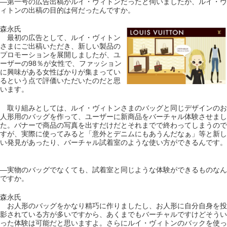
―第一号の広告出稿がルイ・ヴィトンだったと伺いましたが、ルイ・ヴ
ィトンの出稿の目的は何だったんですか。
森永氏
最初の広告として、ルイ・ヴィトン
さまにご出稿いただき、新しい製品の
プロモーションを展開しましたが、ユ
ーザーの98％が女性で、ファッション
に興味がある女性ばかりが集まってい
るという点で評価いただいたのだと思
います。
取り組みとしては、ルイ・ヴィトンさまのバッグと同じデザインのお
人形用のバッグを作って、ユーザーに新商品をバーチャル体験させまし
た。バナーで商品の写真を出すだけだとそれまでで終わってしまうので
すが、実際に使ってみると「意外とデニムにもあうんだなぁ」等と新し
い発見があったり、バーチャル試着室のような使い方ができるんです。
―実物のバッグでなくても、試着室と同じような体験ができるものなん
ですか。
森永氏
お人形のバッグをかなり精巧に作りましたし、お人形に自分自身を投
影されている方が多いですから、あくまでもバーチャルですけどそうい
った体験は可能だと思いますよ。さらにルイ・ヴィトンのバックを使っ