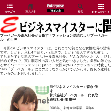
カテゴリ
過去記事
検索
Impressサイト
プーペガール森永社長が目指す「ファッション誌読むよりプーペガー
ル」の世界
今回のEビジネスマイスターは、これまでで初となる女性社長の登場
です。しかも、入社4年目という若さで、しかも“美人すぎる社長”とし
てちまたでも話題のプーペガール森永社長。どんな方かとおもい、話し
始めて数分で、実に順応性の高い人だと気がつきました。業界の雄であ
るサイバーエージェントにおいて、女性向けのファッションに特化した
SNS「プーペガール」にどのようなきっかけでかかわり、好調を維持し
ているのかお伺いしました。
Eビジネスマイスター：森永 佳
未
株式会社プーペガール 代表取
締役社長 兼 主宰
2006年、京都大学卒業。同年4