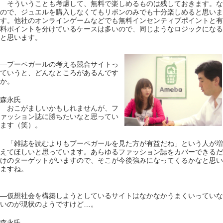
そういうことも考慮して、無料で楽しめるものは残しておきます。な
ので、ジュエルを購入しなくてもリボンのみでも十分楽しめると思いま
す。他社のオンラインゲームなどでも無料インセンティブポイントと有
料ポイントを分けているケースは多いので、同じようなロジックになる
と思います。
―プーペガールの考える競合サイトっ
ていうと、どんなところがあるんです
か。
森永氏
おこがましいかもしれませんが、フ
ァッション誌に勝ちたいなと思ってい
ます（笑）。
「雑誌を読むよりもプーペガールを見た方が有益だね」という人が増
えてほしいと思っています。あらゆるファッション誌をカバーできるだ
けのターゲットがいますので、そこが今後強みになってくるかなと思い
ますね。
―仮想社会を構築しようとしているサイトはなかなかうまくいっていな
いのが現状のようですけど…。
森永氏