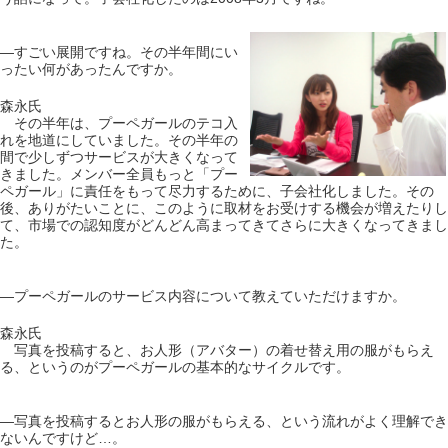
―すごい展開ですね。その半年間にい
ったい何があったんですか。
森永氏
その半年は、プーペガールのテコ入
れを地道にしていました。その半年の
間で少しずつサービスが大きくなって
きました。メンバー全員もっと「プー
ペガール」に責任をもって尽力するために、子会社化しました。その
後、ありがたいことに、このように取材をお受けする機会が増えたりし
て、市場での認知度がどんどん高まってきてさらに大きくなってきまし
た。
―プーペガールのサービス内容について教えていただけますか。
森永氏
写真を投稿すると、お人形（アバター）の着せ替え用の服がもらえ
る、というのがプーペガールの基本的なサイクルです。
―写真を投稿するとお人形の服がもらえる、という流れがよく理解でき
ないんですけど…。