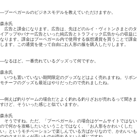
―プーペガールのビジネスモデルを教えていただけますか。
森永氏
広告と課金になります。広告は、先ほどのルイ・ヴィトンさまとのタ
イアップやバナー広告といった純広告とトラフィック広告からの収益に
なります。課金はプーペガール内で使用する仮想通貨を買うことで課金
します。この通貨を使って自由にお人形の服を購入したりします。
―なるほど。一番売れているグッズって何ですか。
森永氏
いつも置いていない期間限定のグッズなどはよく売れますね。リボン
モチーフのグッズも最近はやりだったので売れましたね。
―例えば釣りゲームの場合だとよく釣れる釣りざおが売れるって聞きま
すけど、そういった感じと似ていますか。
森永氏
そうですね。ただ、「プーペガール」の場合はゲームサイトではない
ので何かを攻略したいということではなく、「お人形をかわいくした
い」というモチベーションで楽しんでいる方ばかりなので、かわいいも
のやクオリティが高いものが売れるという感じですね。