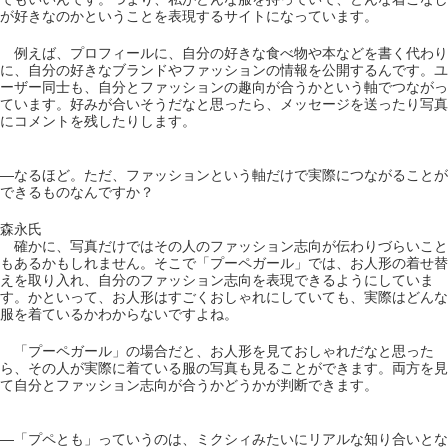
が好きなのかということを表現するサイトになっています。
例えば、プロフィールに、自分の好きな食べ物や本などを書く代わり
に、自分の好きなブランドやファッションの情報を公開するんです。ユ
ーザー同士も、自分とファッションの趣向が合うかという軸でつながっ
ています。好みが合いそうだなと思ったら、メッセージを送ったり写真
にコメントを残したりします。
―なるほど。ただ、ファッションという軸だけで実際につながることが
できるものなんですか？
森永氏
確かに、写真だけではその人のファッション志向が伝わりづらいこと
もあるかもしれません。そこで「プーペガール」では、お人形の着せ替
えを取り入れ、自分のファッション志向を表現できるようにしていま
す。かといって、お人形はすごくおしゃれにしていても、実際はどんな
服を着ているかわからないですよね。
「プーペガール」の場合だと、お人形を見ておしゃれだなと思った
ら、その人が実際に着ている服の写真も見ることができます。両方を見
て自分とファッション志向が合うかどうかが判断できます。
―「プペとも」っていうのは、ミクシィみたいにリアルな知り合いとな