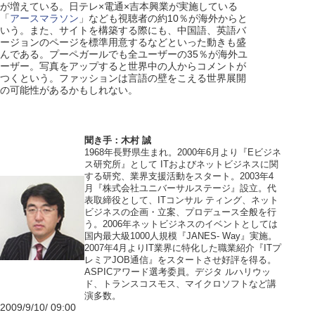
が増えている。日テレ×電通×吉本興業が実施している
「
アースマラソン
」なども視聴者の約10％が海外からと
いう。また、サイトを構築する際にも、中国語、英語バ
ージョンのページを標準用意するなどといった動きも盛
んである。プーペガールでも全ユーザーの35％が海外ユ
ーザー。写真をアップすると世界中の人からコメントが
つくという。ファッションは言語の壁をこえる世界展開
の可能性があるかもしれない。
聞き手：木村 誠
1968年長野県生まれ。2000年6月より『Eビジネ
ス研究所』として ITおよびネットビジネスに関
する研究、業界支援活動をスタート。2003年4
月『株式会社ユニバーサルステージ』設立。代
表取締役として、ITコンサル ティング、ネット
ビジネスの企画・立案、プロデュース全般を行
う。2006年ネットビジネスのイベントとしては
国内最大級1000人規模『JANES- Way』実施。
2007年4月よりIT業界に特化した職業紹介『ITプ
レミアJOB通信』をスタートさせ好評を得る。
ASPICアワード選考委員。デジタ ルハリウッ
ド、トランスコスモス、マイクロソフトなど講
演多数。
2009/9/10/ 09:00