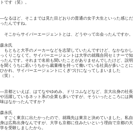
トです（笑）。
―なるほど、そこまでは見た目どおりの普通の女子大生といった感じだ
ったんですね。
そこからサイバーエージェントとは、どうやって出会ったんですか。
森永氏
もともと大手のメーカーなどを志望していたんですけど、なかなかし
っくりこなくて。サイバーエージェントは大学の就職合同セミナーで知
ったんです。それまで名前も聞いたことがありませんでしたけど、説明
を聞くうちに若いうちから裁量権を持って働いている社員が多いことに
ひかれ、サイバーエージェントにくぎづけになってしまいました
（笑）。
―京都といえば、はてなやゆめみ、ドリコムなどなど、京大出身の社長
や活躍しているネット系の企業も多いですが、そういったところには興
味はなかったんですか？
森永氏
すごく東京に出たかったので、就職先は東京と決めていました。私自
身は広島出身なんですが、大学も京都に住みたいという理由で京都の大
学を受験しましたから。