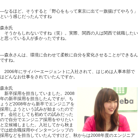
―なるほど。そうすると「野心をもって東京に出て一旗揚げてやろう」
という感じだったんですね
森永氏
そうかもしれないですね（笑）。実際、関西の人は関西で就職したい
と思っている人が多かったですね。
―森永さんは、環境に合わせて柔軟に自分を変化させることができるん
ですね。
2006年にサイバーエージェントに入社されて、はじめは人事本部で
はどんなお仕事をされていたんですか。
森永氏
新卒採用を担当していました。2008
年の新卒採用を担当したんですが、ち
ょうど2008年から新卒でエンジニアを
採用しようという試みが始まったので
す。会社としても初めての試みだった
ので自分でエンジニア採用をやりたい
と立候補しました。入社してから秋ま
では総合職採用やインターンシップの
採用などを担当していたんですけど、秋からは2008年度のエンジニア