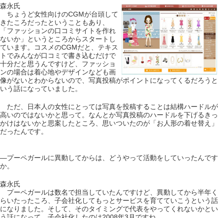
森永氏
ちょうど女性向けのCGMが台頭して
きたころだったということもあり、
「ファッションの口コミサイトを作れ
ないか」というところからスタートし
ています。コスメのCGMだと、テキス
トでみんなが口コミで書き込むだけで
十分だと思うんですけど、ファッショ
ンの場合は着心地やデザインなども画
像がないとわからないので、写真投稿がポイントになってくるだろうと
いう話になっていました。
ただ、日本人の女性にとっては写真を投稿することは結構ハードルが
高いのではないかと思って。なんとか写真投稿のハードルを下げるきっ
かけはないかと思案したところ、思いついたのが「お人形の着せ替え」
だったんです。
―プーペガールに異動してからは、どうやって活動をしていったんです
か。
森永氏
プーペガールは数名で担当していたんですけど、異動してから半年く
らいたったころ、子会社化してもっとサービスを育てていこうという話
になりました。そして、そのタイミングで代表をやってくれないかとい
う話になって。子会社化したのは2008年3月ですね。