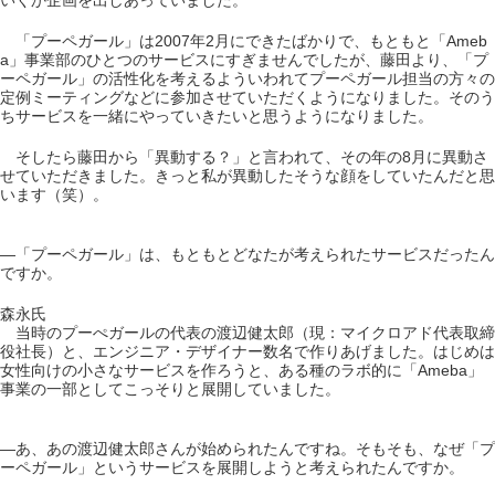
いくか企画を出しあっていました。
「プーペガール」は2007年2月にできたばかりで、もともと「Ameb
a」事業部のひとつのサービスにすぎませんでしたが、藤田より、「プ
ーペガール」の活性化を考えるよういわれてプーペガール担当の方々の
定例ミーティングなどに参加させていただくようになりました。そのう
ちサービスを一緒にやっていきたいと思うようになりました。
そしたら藤田から「異動する？」と言われて、その年の8月に異動さ
せていただきました。きっと私が異動したそうな顔をしていたんだと思
います（笑）。
―「プーペガール」は、もともとどなたが考えられたサービスだったん
ですか。
森永氏
当時のプーぺガールの代表の渡辺健太郎（現：マイクロアド代表取締
役社長）と、エンジニア・デザイナー数名で作りあげました。はじめは
女性向けの小さなサービスを作ろうと、ある種のラボ的に「Ameba」
事業の一部としてこっそりと展開していました。
―あ、あの渡辺健太郎さんが始められたんですね。そもそも、なぜ「プ
ーペガール」というサービスを展開しようと考えられたんですか。