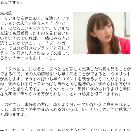
るんですか。
森永氏
リアルな友達に加え、先述したファ
ッションの志向が合う人と「プペと
も」になることもできます。リアルな
友達でも最近買ったものを見せ合いた
いというのであれば、一緒にやろうと
誘うことができますし、「プーペガー
ル」で自分が好きなブランドと同じブ
ランドを好きな人と出会って友達にな
るというケースもありますし。
「プペとも」になると、プペともが新しく更新した写真を見ることが
できるので、その人の情報をいち早く知ることができるというメリット
があります。そうすればいち早くコメントを残せるようになりますよ
ね。褒められる時ってやっぱり自分と同じ趣味の人に褒められる方がう
れしいと思うんですよ。よく女性がいう「男性に褒められるよりも辛口
な女友達に褒められる方がうれしい」という感覚と似ていますね。
男性でも、車好きの方は、車がよく分かっていない人に褒められるよ
りも、車マニアの中で褒められる方がうれしい、というのと同じ感覚だ
と思いますよ。
―ユーザーは「プーペガール」をどのように楽しんでいらっしゃるんで