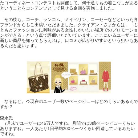
たコーディネートコンテストも開催して、何千通りもの着こなしがある
ということをコンテンツとして見せる企画を実施しました。
その後も、コーチ、ランコム、メイベリン、コーセーなどといった各
ブランドからもご出稿いただきました。クライアントさまからは、「も
ともとファッションに興味がある女性しかいない場所でのプロモーショ
ンができる」という点で評価いただいています。ここにいるユーザーに
新しい商品を知ってもらえれば、口コミが広がりやすいという狙いもあ
るんだと思います。
―なるほど。今現在のユーザー数やページビューはどのくらいあるんで
すか？
森永氏
7月末でユーザーは45万人ですね。月間では3億ページビューくらい
ありますね。一人あたり1日平均200ページくらい回遊しているみたい
ですね。