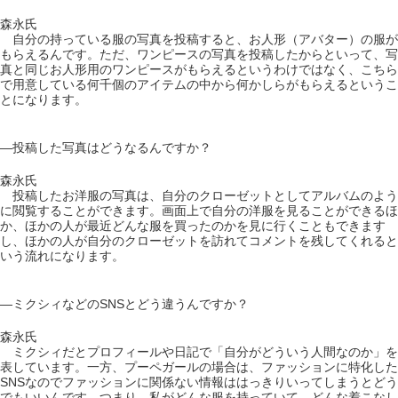
森永氏
自分の持っている服の写真を投稿すると、お人形（アバター）の服が
もらえるんです。ただ、ワンピースの写真を投稿したからといって、写
真と同じお人形用のワンピースがもらえるというわけではなく、こちら
で用意している何千個のアイテムの中から何かしらがもらえるというこ
とになります。
―投稿した写真はどうなるんですか？
森永氏
投稿したお洋服の写真は、自分のクローゼットとしてアルバムのよう
に閲覧することができます。画面上で自分の洋服を見ることができるほ
か、ほかの人が最近どんな服を買ったのかを見に行くこともできます
し、ほかの人が自分のクローゼットを訪れてコメントを残してくれると
いう流れになります。
―ミクシィなどのSNSとどう違うんですか？
森永氏
ミクシィだとプロフィールや日記で「自分がどういう人間なのか」を
表しています。一方、プーペガールの場合は、ファッションに特化した
SNSなのでファッションに関係ない情報ははっきりいってしまうとどう
でもいいんです。つまり、私がどんな服を持っていて、どんな着こなし