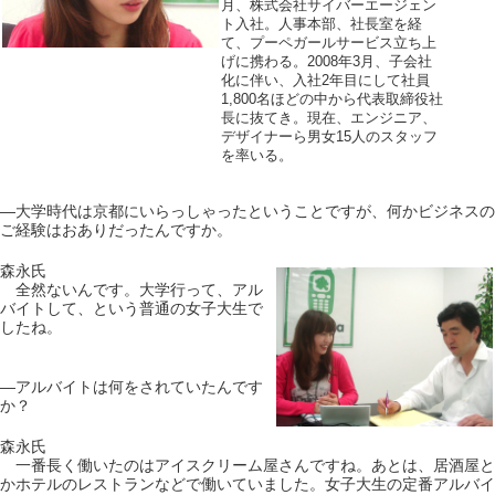
月、株式会社サイバーエージェン
ト入社。人事本部、社長室を経
て、プーペガールサービス立ち上
げに携わる。2008年3月、子会社
化に伴い、入社2年目にして社員
1,800名ほどの中から代表取締役社
長に抜てき。現在、エンジニア、
デザイナーら男女15人のスタッフ
を率いる。
―大学時代は京都にいらっしゃったということですが、何かビジネスの
ご経験はおありだったんですか。
森永氏
全然ないんです。大学行って、アル
バイトして、という普通の女子大生で
したね。
―アルバイトは何をされていたんです
か？
森永氏
一番長く働いたのはアイスクリーム屋さんですね。あとは、居酒屋と
かホテルのレストランなどで働いていました。女子大生の定番アルバイ