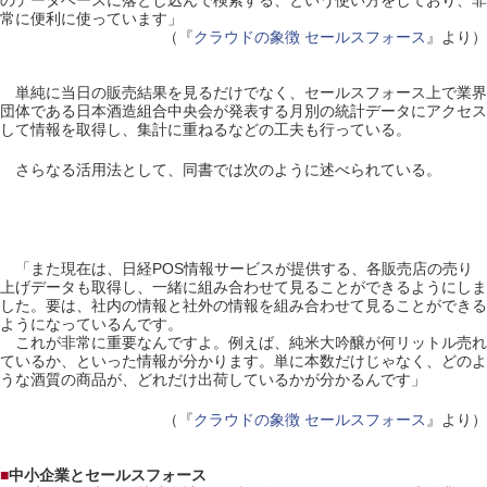
のデータベースに落とし込んで検索する、という使い方をしており、非
常に便利に使っています」
（『
クラウドの象徴 セールスフォース
』より）
単純に当日の販売結果を見るだけでなく、セールスフォース上で業界
団体である日本酒造組合中央会が発表する月別の統計データにアクセス
して情報を取得し、集計に重ねるなどの工夫も行っている。
さらなる活用法として、同書では次のように述べられている。
「また現在は、日経POS情報サービスが提供する、各販売店の売り
上げデータも取得し、一緒に組み合わせて見ることができるようにしま
した。要は、社内の情報と社外の情報を組み合わせて見ることができる
ようになっているんです。
これが非常に重要なんですよ。例えば、純米大吟醸が何リットル売れ
ているか、といった情報が分かります。単に本数だけじゃなく、どのよ
うな酒質の商品が、どれだけ出荷しているかが分かるんです」
（『
クラウドの象徴 セールスフォース
』より）
■
中小企業とセールスフォース