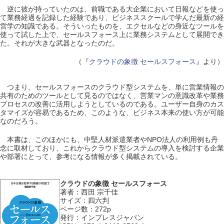
逆に彼が持っていたのは、前職である大企業において日報などを使っ
て業務経過を記録した経験であり、ビジネススクールで学んだ最新の経
営学の知識である。そういったものを、エクセルなどの身近なツールを
使って試した上で、セールスフォース上に業務システムとして展開でき
た。それが大きな武器となったのだ。
（『
クラウドの象徴 セールスフォース
』より）
つまり、セールスフォースのクラウド型システムを、単に営業情報の
共有のためのツールとして見るのではなく、営業マンの意識改革や業務
プロセスの改善に活用しようとしているのである。ユーザー自身のカス
タマイズが容易であるため、このような、ビジネス本来の使い方が可能
なのだろう。
本書は、このほかにも、中堅人材派遣業者やNPO法人の利用例も丹
念に取材しており、これからクラウド型システムの導入を検討する企業
や部署にとって、参考になる情報が多く掲載されている。
クラウドの象徴 セールスフォース
著者：西田 宗千佳
サイズ：四六判
ページ数：272p
発行：インプレスジャパン