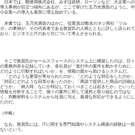
日本では、郵便局株式会社、みずほ総研、ローソンなど、大企業への
導入事例が目立つ傾向にあるが、ここで挙げた玉乃光酒造のように、中
小企業への導入も着実に増え始めている。
本書では、玉乃光酒造のほかに、従業員10数名のネジ商社「ツル
ガ」の事例が、その代表者である敦賀氏の人柄とともに詳しく語られて
おり、ビジネスとITのあり方について考えさせられる。
そこで敦賀氏がセールスフォースのシステム上に構築したのは、日々
の業務内容を記録していき、各社員が「進行中の案件を動かすために、
どのように行動すればいいか」を、情報の面から助けるシステムだ。
「どのような要望が寄せられたのか」「どのような対応をしたのか」
「対応にどのような回答があったのか」「商談で提供した商品の詳細は
どうか」「納入時、なにか特記しておくべきことは起きたか」といった
情報を分析することで、個々の案件に対して漫然と取り組むのではな
く、判断材料をシステムから社員に与え、最適な対応ができるようにし
たのだ。
（中略）
なお、敦賀氏には、ITに関する専門知識やシステム構築の経験は一切
ないという。