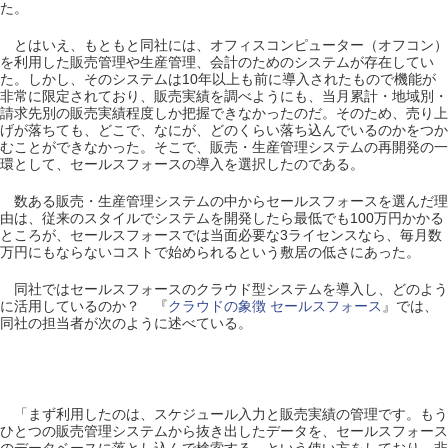
た。
とはいえ、もともと同社には、オフィスコンピューター（オフコン）
を利用した販売管理や生産管理、会計のためのシステムが存在してい
た。しかし、そのシステムは10年以上も前に導入されたもので機能が
非常に限定されており、販売実績を調べようにも、当月累計・地域別・
請求先別の販売実績程度しか把握できなかったのだ。そのため、売り上
げが落ちても、どこで、なにが、どのくらい落ち込んでいるのかをつか
むことができなかった。そこで、販売・生産管理システムの再開発の一
環として、セールスフォースの導入を選択したのである。
数ある販売・生産管理システムの中からセールスフォースを選んだ理
由は、従来のスタイルでシステムを開発したら最低でも100万円かかる
ところが、セールスフォースでは当面必要な3ライセンスなら、毎月数
万円にもならないコストで始められるという敷居の低さにあった。
同社ではセールスフォースのクラウド型システムを導入し、どのよう
に活用しているのか？ 『
クラウドの象徴 セールスフォース
』では、
同社の担当者が次のように述べている。
「まず利用したのは、スケジュール入力と販売実績の管理です。もう
ひとつの販売管理システムから抜き出したデータを、セールスフォース