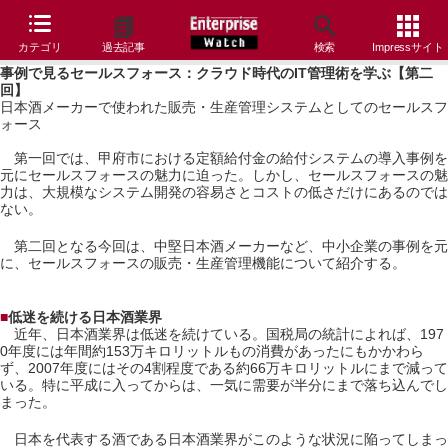
カテゴリ
過去記事
検索
Impressサイト
事例で見るセールスフォース：クラウド時代のIT管理術を学ぶ【第二
回】
日本酒メーカーで使われた販売・生産管理システムとしてのセールスフ
ォース
第一回では、甲府市における定額給付金の給付システムの導入事例を
元にセールスフォースの魅力に迫った。しかし、セールスフォースの魅
力は、大規模なシステム開発の容易さとコストの低さだけにあるのでは
ない。
第二回となる今回は、中堅日本酒メーカーなど、中小企業の事例を元
に、セールスフォースの販売・生産管理機能について紹介する。
■
低迷を続ける日本酒業界
近年、日本酒業界は低迷を続けている。国税局の統計によれば、197
0年度には年間約153万キロリットルもの消費があったにもかかわら
ず、2007年度にはその4割程度である約66万キロリットルにまで減って
いる。特に平成に入ってからは、一気に需要が半分にまで落ち込んでし
まった。
日本を代表する酒である日本酒業界がこのような状況に陥ってしまっ