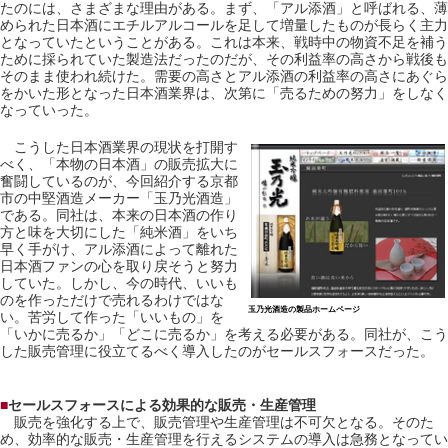
たのには、さまざまな理由がある。まず、「アル添酒」と呼ばれる、薄
められた日本酒にエチルアルコールを足して増量したものが長らく主力
となっていたということがある。これは本来、戦時中の物資不足を補う
ために採られていた製造法だったのだが、その利益率の高さから戦後も
そのまま使われ続けた。需要の高さとアル添酒の利益率の高さにあぐら
をかいた形となった日本酒業界は、次第に「売るための努力」をしなく
なっていった。
こうした日本酒業界の現状を打開す
べく、「本物の日本酒」の販売拡大に
奮闘しているのが、今回紹介する京都
市の中堅酒造メーカー「玉乃光酒造」
である。同社は、本来の日本酒の作り
方と味を大切にした「純米酒」をいち
早く手がけ、アル添酒によって離れた
日本酒ファンの心を取り戻そうと努力
していた。しかし、今の時代、いいも
のを作っただけで売れるわけではな
玉乃光酒造の製品ホームページ
い。苦労して作った「いいもの」を
「いかに売るか」「どこに売るか」を考える必要がある。同社が、こう
した販売管理に役立てるべく導入したのがセールスフォースだった。
■
セールスフォースによる効果的な販売・生産管理
販売を強化する上で、販売管理や生産管理は不可欠となる。そのた
め、効率的な販売・生産管理を行えるシステムの導入は急務となってい