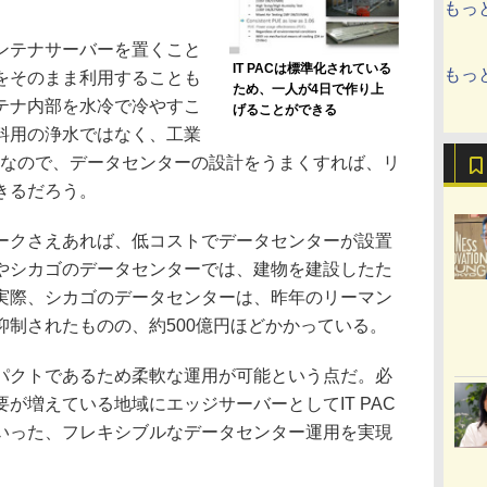
もっ
ンテナサーバーを置くこと
IT PACは標準化されている
もっ
をそのまま利用することも
ため、一人が4日で作り上
テナ内部を水冷で冷やすこ
げることができる
料用の浄水ではなく、工業
Kなので、データセンターの設計をうまくすれば、リ
きるだろう。
クさえあれば、低コストでデータセンターが設置
やシカゴのデータセンターでは、建物を建設したた
実際、シカゴのデータセンターは、昨年のリーマン
抑制されたものの、約500億円ほどかかっている。
クトであるため柔軟な運用が可能という点だ。必
が増えている地域にエッジサーバーとしてIT PAC
いった、フレキシブルなデータセンター運用を実現