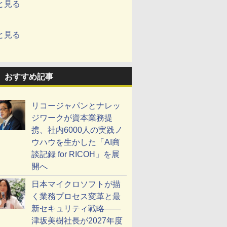
と見る
と見る
おすすめ記事
リコージャパンとナレッ
ジワークが資本業務提
携、社内6000人の実践ノ
ウハウを生かした「AI商
談記録 for RICOH」を展
開へ
日本マイクロソフトが描
く業務プロセス変革と最
新セキュリティ戦略――
津坂美樹社長が2027年度