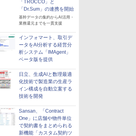
「TROCCO」と
「Dr.Sum」の連携を開始
基幹データの集約からAI活用・
業務還元までを一貫支援
インフォマート、取引デ
ータをAI分析する経営分
析システム「IMAgent」
ベータ版を提供
日立、生成AIと数理最適
化技術で製造業の生産ラ
イン構成を自動立案する
技術を開発
Sansan、「Contract
One」に店舗や物件単位
で契約書をまとめられる
新機能「カスタム契約ツ