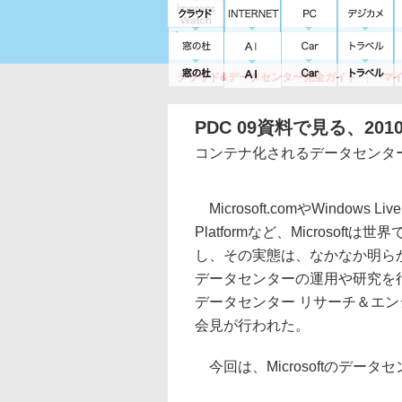
クラウド&データセンター完全ガイド
マ
サービス
セキュリティ
ネットワーク
スイッチ
ルータ
導入事例
イベ
PDC 09資料で見る、201
コンテナ化されるデータセンタ
Microsoft.comやWindows Liv
Platformなど、Microso
し、その実態は、なかなか明らかにさ
データセンターの運用や研究を行っているMic
データセンター リサーチ＆エン
会見が行われた。
今回は、Microsoftのデー