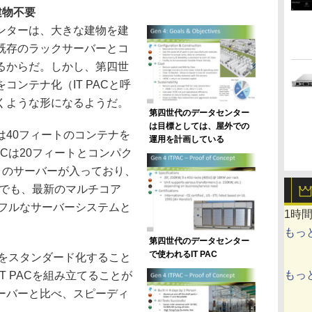
建物不要
ンターは、大きな建物を建
既存のラックサーバーとコ
るからだ。しかし、第四世
コンテナ化（IT PACと呼
くような形になるようだ。
第四世代のデータセンター
は目標としては、屋外での
40フィートのコンテナを
運用を計画している
ACは20フィートとコンパク
05U）のサーバーが入っており、
トでも、最新のマルチコア
ワフルなサーバーシステムと
1時
もっ
第四世代のデータセンター
で使われるIT PAC
ルをスタンダード化すること
もっ
T PACを組み立てることが
ーバーと比べ、スピーディ