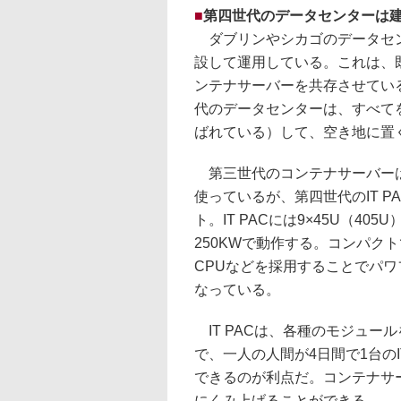
■
第四世代のデータセンターは
ダブリンやシカゴのデータセ
設して運用している。これは、
ンテナサーバーを共存させてい
代のデータセンターは、すべてを
ばれている）して、空き地に置
第三世代のコンテナサーバーは
使っているが、第四世代のIT P
ト。IT PACには9×45U（4
250KWで動作する。コンパク
CPUなどを採用することでパ
なっている。
IT PACは、各種のモジュー
で、一人の人間が4日間で1台のI
できるのが利点だ。コンテナサ
にくみ上げることができる。