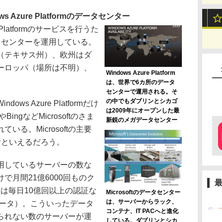
 Azure Platformのデータセンター
re Platformのサービスを行うた
タセンターを運用している。
（テキサス州）、欧州はダ
ーロッパ（場所は不明）、
Windows Azure Platform
は、世界で6カ所のデータ
センターで運用される。そ
の中でもダブリンとシカゴ
s Azure Platformだけ
は2009年にオープンした最
BingなどMicrosoftのさま
新鋭のメガデータセンター
る。Microsoftの主要
所といえるだろう。
が運用しているサーバーの数な
で月間21億6000回ものク
e IDは毎日10億回以上の認証な
Microsoftのデータセンター
は、サーバーからラック、
データ）。こういったデータ
コンテナ、IT PACへと進化
られない数のサーバーが運
している。ダブリンとシカ