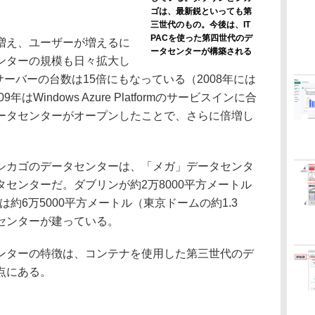
ゴは、最新鋭といっても第
三世代のもの。今後は、IT
PACを使った第四世代のデ
増え、ユーザーが増えるに
ータセンターが構築される
ンターの規模も日々拡大し
サーバーの台数は15倍にもなっている（2008年には
はWindows Azure Platformのサービスインに合
ータセンターがオープンしたことで、さらに倍増し
カゴのデータセンターは、「メガ」データセンタ
センターだ。ダブリンが約2万8000平方メートル
は約6万5000平方メートル（東京ドームの約1.3
センターが建っている。
ターの特徴は、コンテナを使用した第三世代のデ
点にある。