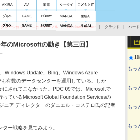
イグレーション
ニューノーマル
Windows Server
クラウド
ハード
トピック
ストレージ（HW）
オープンソース
SaaS
標的型
ント
0年のMicrosoftの動き【第三回】
ー
1
もっ
e、Windows Update、Bing、Windows Azure
ftは世界でも有数のデータセンターを運用している。しか
もっ
れてこなかった。PDC 09では、Microsoftで
rosoft Global Foundation Servicesの
ジニア ディレクターのダニエル・コステロ氏の記者
もっ
もっ
タセンター戦略を見てみよう。