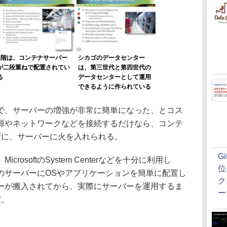
1階は、コンテナサーバー
シカゴのデータセンター
が二段重ねで配置されてい
は、第三世代と第四世代の
る
データセンターとして運用
できるように作られている
、サーバーの増強が非常に簡単になった、とコス
源やネットワークなどを接続するだけなら、コンテ
ずに、サーバーに火を入れられる。
G
osoftのSystem Centerなどを十分に利用し
位
のサーバーにOSやアプリケーションを簡単に配置し
ク
ーが搬入されてから、実際にサーバーを運用するま
ー
だ。