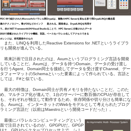
PDC 09で紹介されたMicrosoftのパラレル関
Dryadは、複数のHPC Serverを束ねる形で用
DryadLINQの概念図
連のテクノロジー。青がOSなどのインフ
意される。開発者は、DryadLINQを利用す
ラ。赤が.NET Framework4.0やVisual Studio
ることで、HPC Serverに分散されたデータ
2010で搭載されたライブラリや機能、言語。
ベースをパラレル化してアクセスできる
オレンジは、研究開発中のもの
また、LINQを利用したReactive Extensions for .NETというライブラ
リも開発が進んでいる。
将来計画で注目されたのは、Axumというプログラミング言語を開発
していることだ。Axumは、データを持つDomain、データの受け渡し
を行うAgent、Domain同士を接続してデータを受け渡すChannel、デー
タフォーマットのSchemaといった要素によって作られている。言語と
しては、F#と似ている。
最大の特徴は、Domain同士が共有メモリを持たないことだ。このた
め、マルチコア化が進んで、1台のサーバーに数百個のCPUが存在して
も、それぞれが独立して動作するため、依存関係や切り分けも簡単にな
る。Axumは、インターネットのWebをモデルとして考えられたプログ
ラミング言語だ（以前はMaestroという開発コードだった）。
最後にパラレルコンピューティングという
面で注目されているのが、GPGPUだ。GPGP
Uは、GPUのベクタープロセッサ上で、シミ