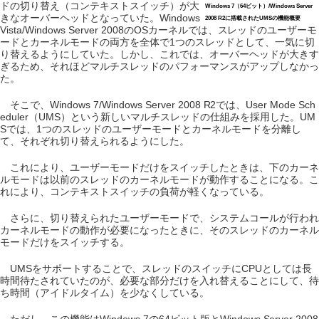
ドの切り替え（コンテキストスイッチ）が大
Windows 7（64ビット）/Windows Server
きなオーバーヘッドとなっていた。Windows
2008 R2に搭載されたUMSの機能概要
Vista/Windows Server 2008のOSカーネルでは、スレッドのユーザーモ
ードとカーネルモードの両方を全体で1つのスレッドとして、一気に切
り替えるようにしていた。しかし、これでは、オーバーヘッドが大きす
ぎるため、それほどマルチスレッドのパフォーマンスがアップしなかっ
た。
そこで、Windows 7/Windows Server 2008 R2では、User Mode Sch
eduler（UMS）という新しいマルチスレッドの仕組みを採用した。UM
Sでは、1つのスレッドのユーザーモードとカーネルモードを分離し
て、それぞれ切り替えられるようにした。
これにより、ユーザーモードだけをスイッチしたときは、下のカーネ
ルモードは以前のスレッドのカーネルモードが動作することになる。こ
れにより、コンテキストスイッチの負荷が軽くなっている。
さらに、切り替えられたユーザーモードで、システムコールが行われ
カーネルモードの動作が必要になったときに、そのスレッドのカーネル
モードだけをスイッチする。
UMSをサポートすることで、スレッドのスイッチにCPUとしては長
時間待たされていたのが、必要な部分だけを入れ替えることにして、待
ち時間（アイドルタイム）を少なくしている。