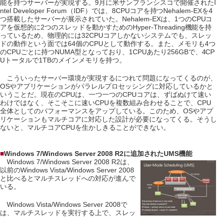
能を持つサーバーが実現する。9月に米サンフランシスコで開催されたI
ntel Developer Forum（IDF）では、8CPUコアを持つNehalem-EXを4
つ搭載したサーバーが展示されていた。Nehalem-EXは、1つのCPUコ
アを仮想的に2つのスレッドを動かすためのHyper-Threading機能を持
っているため、物理的には32CPUコアしかないシステムでも、スレッ
ドの動作という面では64個のCPUとして動作する。また、メモリも4つ
のCPUごとに持つNUMA型となっており、1CPUあたり256GBで、4CP
Uトータルで1TBのメインメモリを持つ。
こういったサーバー環境が実現するにつれて問題になってくるのが、
OSやアプリケーションがパラレルプロセッシングに対応しているかと
いうことだ。現在のCPUは、一つ一つのCPUコアは、ずばぬけて速い
わけではなく、そこそこに速いCPUを複数組み合わせることで、CPU
全体としてのパフォーマンスをアップしている。このため、OSやアプ
リケーションもマルチコアに対応した設計が必要になってくる。そうし
ないと、マルチコアCPUを生かしきることができない。
■
Windows 7/Windows Server 2008 R2に追加されたUMS機能
Windows 7/Windows Server 2008 R2は、
以前のWindows Vista/Windows Server 2008
と比べるとマルチスレッドへの対応が進んで
いる。
Windows Vista/Windows Server 2008で
は、マルチスレッドを実行する上で、スレッ