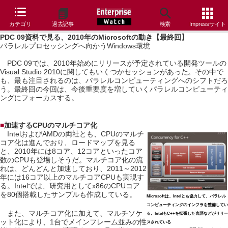
カテゴリ
過去記事
検索
Impressサイト
PDC 09資料で見る、2010年のMicrosoftの動き【最終回】
パラレルプロセッシングへ向かうWindows環境
PDC 09では、2010年始めにリリースが予定されている開発ツールの
Visual Studio 2010に関してもいくつかセッションがあった。その中で
も、最も注目されるのは、パラレルコンピューティングへのシフトだろ
う。最終回の今回は、今後重要度を増していくパラレルコンピューティ
ングにフォーカスする。
■
加速するCPUのマルチコア化
IntelおよびAMDの両社とも、CPUのマルチ
コア化は進んでおり、ロードマップを見る
と、2010年には8コア、12コアといったコア
数のCPUも登場しそうだ。マルチコア化の流
れは、どんどんと加速しており、2011～2012
年には16コア以上のマルチコアCPUも実現す
る。Intelでは、研究用としてx86のCPUコア
を80個搭載したサンプルも作成している。
Microsoftは、Intelとも協力して、パラレル
コンピューティングのインフラを整備してい
また、マルチコア化に加えて、マルチソケ
る。IntelもC++を拡張した言語などがリリー
ット化により、1台でメインフレーム並みの性
スされている