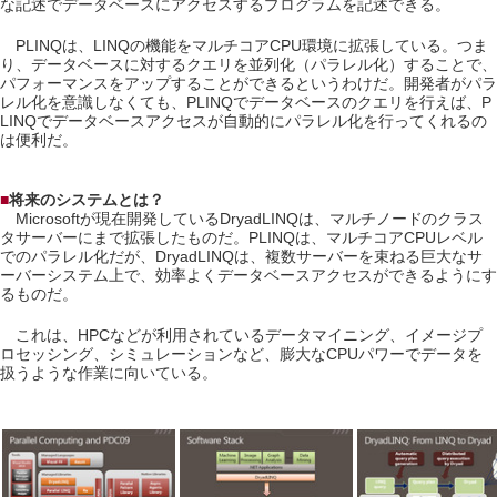
な記述でデータベースにアクセスするプログラムを記述できる。
PLINQは、LINQの機能をマルチコアCPU環境に拡張している。つま
り、データベースに対するクエリを並列化（パラレル化）することで、
パフォーマンスをアップすることができるというわけだ。開発者がパラ
レル化を意識しなくても、PLINQでデータベースのクエリを行えば、P
LINQでデータベースアクセスが自動的にパラレル化を行ってくれるの
は便利だ。
■
将来のシステムとは？
Microsoftが現在開発しているDryadLINQは、マルチノードのクラス
タサーバーにまで拡張したものだ。PLINQは、マルチコアCPUレベル
でのパラレル化だが、DryadLINQは、複数サーバーを束ねる巨大なサ
ーバーシステム上で、効率よくデータベースアクセスができるようにす
るものだ。
これは、HPCなどが利用されているデータマイニング、イメージプ
ロセッシング、シミュレーションなど、膨大なCPUパワーでデータを
扱うような作業に向いている。