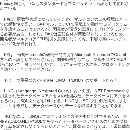
Basicと同じく、C#もスタンダードなプログラミング言語として使用さ
れている。
F#は、関数型言語になっているため、マルチコアのCPU環境にとっ
ては親和性が高い。C#もマルチコアCPU環境上で動作するプログラム
を作成することはできるが、開発者が環境を意識してプログラミングす
る必要がある。しかし、F#では言語自体が関数型となっているため、
開発者がマルチコアCPU環境を意識しなくても、下層で高いマルチス
レッド化が行われる。
F#は、当初Microsoftの研究部門であるMicrosoft ResearchでOcaml
方言の言語として開発された。開発動機としても、マルチコアCPU環
境において、最も開発しやすく、パフォーマンスの高いプログラミング
言語ということで開発された。
もう一つ重要なのがParallel LINQ（PLINQ）のサポートだろう。
LINQ（Language INtegrated Query）といえば、.NET Frameworkで
用意されたデータベースアクセスの仕組みだ。データベースにアクセス
するには、SQL文などを利用する。LINQは、SQL文に似た構文により
クエリを作成し、データベースからデータを取得することができる。
便利なのは、LINQはプログラミング言語の中に記述できるため、開
発者はADO.NETやSQL文を使ったデータベースアクセスのためのプロ
グラムを記述しなくてもいいところだ。開発者にとっては、非常に簡単