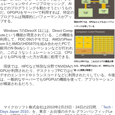
ュレーションやイメージプロセッシング、AI
などのプログラミングを動かそうというもの
だ。GPGPUをサーバーで利用すれば、特定の
プログラムは飛躍的にパフォーマンスがアッ
プする。
現在のPCでは、GPUはとんでもないパフォ
ーマンスを有している
Windows 7のDirectX 11には、Direct Comp
uteという機能が用意されている。この機能を
利用して、PDC 09のデモでは、AMDのPhen
om IIとAMDのHD5870を組み合わせたPCで、
銀河のN Bodyシミュレーションなどが行われ
た。このようなシミュレーションには、CPU
よりもGPUを使った方が高速に処理できる。
CPUとGPUでは、これだけコアの構造が異
現状では、HPCなど特別な分野でNVIDIAの
なる。GPUは汎用ではないが、SIMDなどを
GPUが利用されたり、デスクトップPCではビ
使った演算が得意だ
デオのエンコードやトランスコードなどに利用されたりしている。今後
は、一般的なサーバーでもGPGPUの機能を使って、アプリケーション
が構築されるだろう。
マイクロソフト株式会社は2010年2月23日・24日の2日間、「
Tech・
Days Japan 2010
」を、東京・お台場のホテル グランパシフィックLe