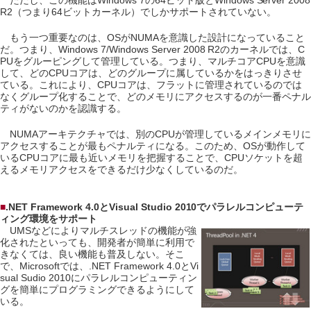
ただし、この機能はWindows 7の64ビット版とWindows Server 2008
R2（つまり64ビットカーネル）でしかサポートされていない。
もう一つ重要なのは、OSがNUMAを意識した設計になっていること
だ。つまり、Windows 7/Windows Server 2008 R2のカーネルでは、C
PUをグルーピングして管理している。つまり、マルチコアCPUを意識
して、どのCPUコアは、どのグループに属しているかをはっきりさせ
ている。これにより、CPUコアは、フラットに管理されているのでは
なくグループ化することで、どのメモリにアクセスするのが一番ペナル
ティがないのかを認識する。
NUMAアーキテクチャでは、別のCPUが管理しているメインメモリに
アクセスすることが最もペナルティになる。このため、OSが動作して
いるCPUコアに最も近いメモリを把握することで、CPUソケットを超
えるメモリアクセスをできるだけ少なくしているのだ。
■
.NET Framework 4.0とVisual Studio 2010でパラレルコンピューテ
ィング環境をサポート
UMSなどによりマルチスレッドの機能が強
化されたといっても、開発者が簡単に利用で
きなくては、良い機能も普及しない。そこ
で、Microsoftでは、.NET Framework 4.0とVi
sual Sudio 2010にパラレルコンピューティン
グを簡単にプログラミングできるようにして
いる。