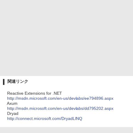
関連リンク
Reactive Extensions for .NET
http://msdn.microsoft.com/en-us/devlabs/ee794896.aspx
Axum
http://msdn.microsoft.com/en-us/devlabs/dd795202.aspx
Dryad
http://connect.microsoft.com/DryadLINQ