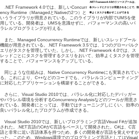
.NET Framework 4.0のリソースプールは、
.NET Framework 4.0では、新しいConcurr
各スレッドにクエリが用意されることで、効
ency Runtime（ManagedとNativeの2つ）と
率よくタスクを動かすことができる
いうライブラリが用意されている。このライブラリが内部でUMSを使
用している。開発者は、UMSを意識せずに、パフォーマンスの高いパ
ラレルプログラミングが行える。
また、Managed Concurrency Runtimeでは、新しいスレッドプール
機能が用意されている。.NET Framework 3.5では、1つのグローバルク
エリがタスクを管理していた。しかし、.NET Framework 4.0では、ス
レッドごとにタスクを管理するクエリをおいて、効率よくタスクを管理
することで、パフォーマンスをアップしている。
同じような仕組みは、Native Concurrency Runtimeにも実装されてい
る。これにより、C++などのコードでも、パラレルコンピューティング
に対応したアプリケーションを構築することができる。
さらに、Visual Studio 2010では、パラレル化に対応したデバッガー
やパラレル環境を分析するConcurrency Analysisなどのツールが用意さ
れている。開発者にとっては、手動ではチューニングしにくい、効率の
良いパラレル化したプログラムが作成できる。
Visual Studio 2010では、新しいプログラミング言語Visual F#が追加
された。.NET言語のC#がC言語をベースして開発された。C#は、C言
語と非常に近い言語体系を持つため、多くの開発者が言語を覚えやすか
った。このため、Windows環境でのプログラミング言語としてはVisual