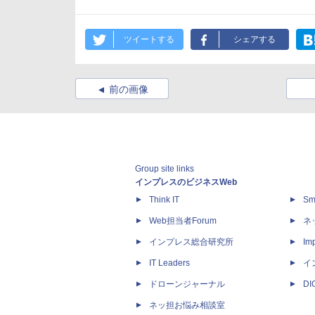
ツイートする
シェアする
前の画像
Group site links
インプレスのビジネスWeb
Think IT
Sm
Web担当者Forum
ネ
インプレス総合研究所
Imp
IT Leaders
イ
ドローンジャーナル
D
ネッ担お悩み相談室