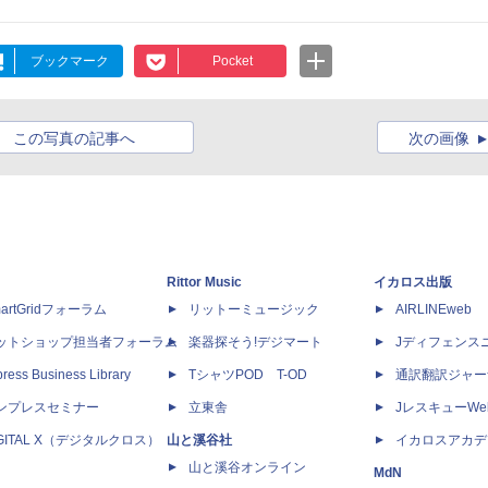
ブックマーク
Pocket
この写真の記事へ
次の画像
Rittor Music
イカロス出版
artGridフォーラム
リットーミュージック
AIRLINEweb
ットショップ担当者フォーラム
楽器探そう!デジマート
Jディフェンス
ress Business Library
TシャツPOD T-OD
通訳翻訳ジャー
ンプレスセミナー
立東舎
JレスキューWe
IGITAL X（デジタルクロス）
山と溪谷社
イカロスアカデ
山と溪谷オンライン
MdN