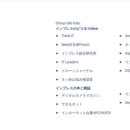
Group site links
インプレスのビジネスWeb
Think IT
Sm
Web担当者Forum
ネ
インプレス総合研究所
Imp
IT Leaders
イ
ドローンジャーナル
D
ネッ担お悩み相談室
インプレスの本と雑誌
イ
デジタルカメラマガジン
Ne
できるネット
インターネット白書ARCHIVES