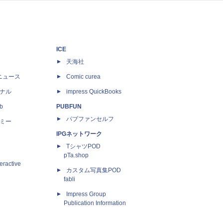
ICE
天海社
ニュース
Comic curea
ナル
impress QuickBooks
b
PUBFUN
パブファンセルフ
ミー
IPGネットワーク
TシャツPOD
pTa.shop
eractive
カスタム写真集POD
fabli
Impress Group
Publication Information