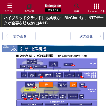
カテゴリ
過去記事
検索
Impressサイト
ハイブリッドクラウドにも柔軟な「BizCloud」、NTTデー
タが全容を明らかに
(4/11)
前の画像
次の画像