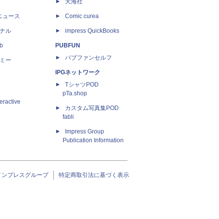
天海社
ニュース
Comic curea
ナル
impress QuickBooks
b
PUBFUN
パブファンセルフ
ミー
IPGネットワーク
TシャツPOD
pTa.shop
eractive
カスタム写真集POD
fabli
Impress Group
Publication Information
インプレスグループ
特定商取引法に基づく表示