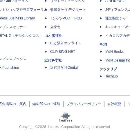
artGridフォーラム
リットーミュージック
AIRLINEweb
ットショップ担当者フォーラム
楽器探そう!デジマート
Jディフェンス
ress Business Library
TシャツPOD T-OD
通訳翻訳ジャー
ンプレスセミナー
立東舎
JレスキューWe
IGITAL X（デジタルクロス）
山と溪谷社
イカロスアカデ
山と溪谷オンライン
MdN
CLIMBING-NET
MdN Books
ンプレスブックス
近代科学社
MdN Design Int
xtPublishing
近代科学社Digital
テックリブ
TechLib
広告掲載のご案内
編集部へのご連絡
プライバシーポリシー
会社概要
Copyright ©
2026
Impress Corporation. All rights reserved.