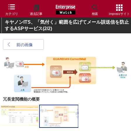
カテゴリ
過去記事
検索
Impressサイト
キヤノンITS、「気付く」範囲を広げてメール誤送信を防止
するASPサービス
(2/2)
前の画像
冗長査閲機能の概要