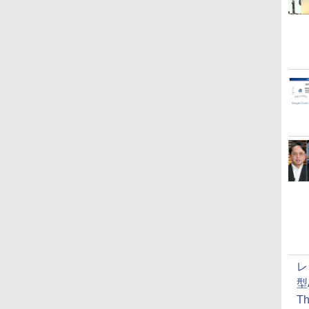
レ
型
T