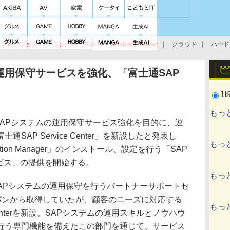
イグレーション
ニューノーマル
Windows Server
クラウド
ハード
トピック
ストレージ（HW）
オープンソース
SaaS
標的型
ント
運用保守サービスを強化、「富士通SAP
1
もっ
SAPシステムの運用保守サービス強化を目的に、運
AP Service Center」を新設したと発表し
もっ
tion Manager」のインストール、設定を行う「SAP
支援サービス」の提供を開始する。
もっ
SAPシステムの運用保守を行うパートナーサポートセ
ャパンから取得していたが、顧客のニーズに対応する
もっ
 Centerを新設。SAPシステムの運用スキルとノウハウ
行う専門機能を備えたこの部門を通じて、サービス