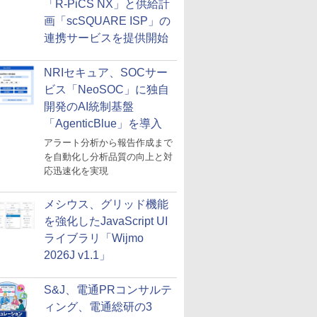
「R-PiCS NX」と供給計
画「scSQUARE ISP」の
連携サービスを提供開始
NRIセキュア、SOCサー
ビス「NeoSOC」に独自
開発のAI統制基盤
「AgenticBlue」を導入
アラート分析から報告作成まで
を自動化し分析品質の向上と対
応迅速化を実現
メシウス、グリッド機能
を強化したJavaScript UI
ライブラリ「Wijmo
2026J v1.1」
S&J、電通PRコンサルテ
ィング、電通総研の3