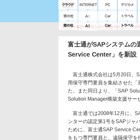
クラウド&データセンター完全ガイド
マ
サービス
セキュリティ
ネットワーク
スイッチ
ルータ
導入事例
イベ
富士通がSAPシステムの
Service Center」を新設
富士通株式会社は5月20日、
用保守専門要員を集結させた「富士通S
た。また同日より、「SAP Solu
Solution Manager構築
富士通では2008年12月に、
ンターの認定第1号をSAPジ
ために、富士通SAP Service
をもつ専門要員と、遠隔保守を