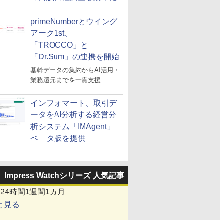
primeNumberとウイング
アーク1st、
「TROCCO」と
「Dr.Sum」の連携を開始
基幹データの集約からAI活用・
業務還元までを一貫支援
インフォマート、取引デ
ータをAI分析する経営分
析システム「IMAgent」
ベータ版を提供
Impress Watchシリーズ 人気記事
間
24時間
1週間
1カ月
と見る