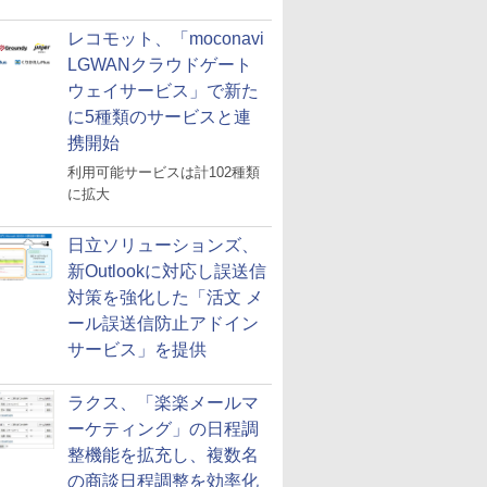
レコモット、「moconavi
LGWANクラウドゲート
ウェイサービス」で新た
に5種類のサービスと連
携開始
利用可能サービスは計102種類
に拡大
日立ソリューションズ、
新Outlookに対応し誤送信
対策を強化した「活文 メ
ール誤送信防止アドイン
サービス」を提供
ラクス、「楽楽メールマ
ーケティング」の日程調
整機能を拡充し、複数名
の商談日程調整を効率化