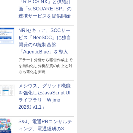
「R-PiCS NX」と供給計
画「scSQUARE ISP」の
連携サービスを提供開始
NRIセキュア、SOCサー
ビス「NeoSOC」に独自
開発のAI統制基盤
「AgenticBlue」を導入
アラート分析から報告作成まで
を自動化し分析品質の向上と対
応迅速化を実現
メシウス、グリッド機能
を強化したJavaScript UI
ライブラリ「Wijmo
2026J v1.1」
S&J、電通PRコンサルテ
ィング、電通総研の3