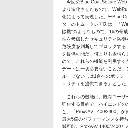
今回のBlue Coat Secure
より進化させたもので、WebPuls
化によって実現した。米Blue 
ターのトム・クレア氏は、「Web
除機”のようなもので、16の脅
性を考慮したセキュリティ防御
危険度を判断してブロックする
を提供可能だ。何よりも素晴ら
ので、これらの機能を利用する
デートは一切必要ないことだ」と説
ループないしは1台へのポリシ
ュリティを提供できる」とした
これらの機能は、既存ユーザー
強化する目的で、ハイエンドのハー
と、「ProxyAV 1400/240
最大5倍のパフォーマンスを持ち
減可能。ProxyAV 1400/