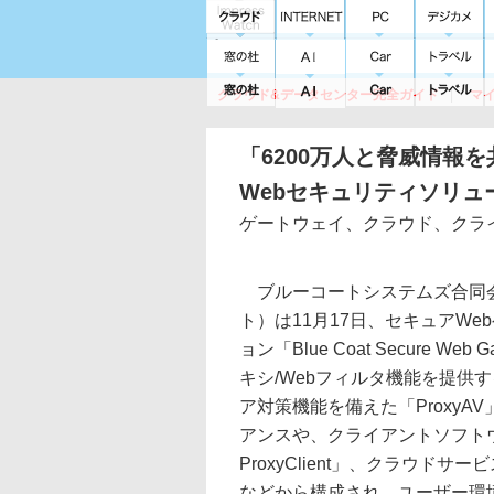
クラウド&データセンター完全ガイド
マ
サービス
セキュリティ
ネットワーク
スイッチ
ルータ
導入事例
イベ
「6200万人と脅威情報
Webセキュリティソリュ
ゲートウェイ、クラウド、クラ
ブルーコートシステムズ合同
ト）は11月17日、セキュアW
ョン「Blue Coat Secure W
キシ/Webフィルタ機能を提供する
ア対策機能を備えた「ProxyA
アンスや、クライアントソフトウェア
ProxyClient」、クラウドサービス「
などから構成され、ユーザー環