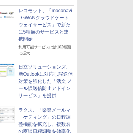
レコモット、「moconavi
LGWANクラウドゲート
ウェイサービス」で新た
に5種類のサービスと連
携開始
利用可能サービスは計102種類
に拡大
日立ソリューションズ、
新Outlookに対応し誤送信
対策を強化した「活文 メ
ール誤送信防止アドイン
サービス」を提供
ラクス、「楽楽メールマ
ーケティング」の日程調
整機能を拡充し、複数名
の商談日程調整を効率化