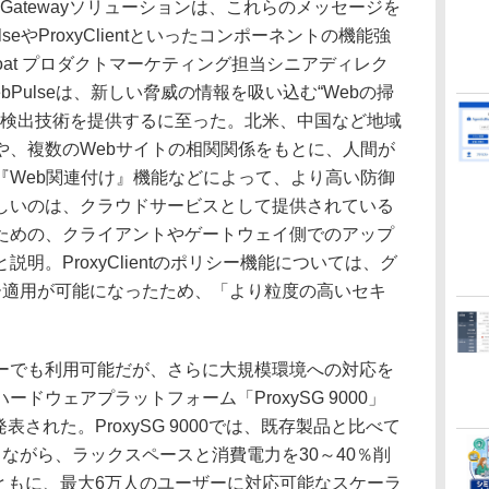
 Web Gatewayソリューションは、これらのメッセージを
eやProxyClientといったコンポーネントの機能強
Coat プロダクトマーケティング担当シニアディレク
Pulseは、新しい脅威の情報を吸い込む“Webの掃
威検出技術を提供するに至った。北米、中国など地域
や、複数のWebサイトの相関関係をもとに、人間が
『Web関連付け』機能などによって、より高い防御
しいのは、クラウドサービスとして提供されている
ための、クライアントやゲートウェイ側でのアップ
明。ProxyClientのポリシー機能については、グ
ー適用が可能になったため、「より粒度の高いセキ
。
でも利用可能だが、さらに大規模環境への対応を
ドウェアプラットフォーム「ProxySG 9000」
0」が発表された。ProxySG 9000では、既存製品と比べて
ながら、ラックスペースと消費電力を30～40％削
2400とともに、最大6万人のユーザーに対応可能なスケーラ