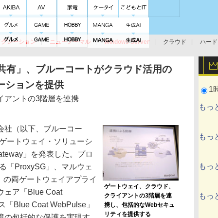
イグレーション
ニューノーマル
Windows Server
クラウド
ハード
トピック
ストレージ（HW）
オープンソース
SaaS
標的型
ント
を共有」、ブルーコートがクラウド活用の
ーションを提供
1
イアントの3階層を連携
もっ
会社（以下、ブルーコー
もっ
ebゲートウェイ・ソリューシ
eb Gateway」を発表した。プロ
もっ
「ProxySG」、マルウェ
V」の両ゲートウェイアプライ
ゲートウェイ、クラウド、
「Blue Coat
もっ
クライアントの3階層を連
Blue Coat WebPulse」
携し、包括的なWebセキュ
リティを提供する
境の包括的な保護を実現す