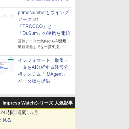
primeNumberとウイング
アーク1st、
「TROCCO」と
「Dr.Sum」の連携を開始
基幹データの集約からAI活用・
業務還元までを一貫支援
インフォマート、取引デ
ータをAI分析する経営分
析システム「IMAgent」
ベータ版を提供
Impress Watchシリーズ 人気記事
間
24時間
1週間
1カ月
と見る