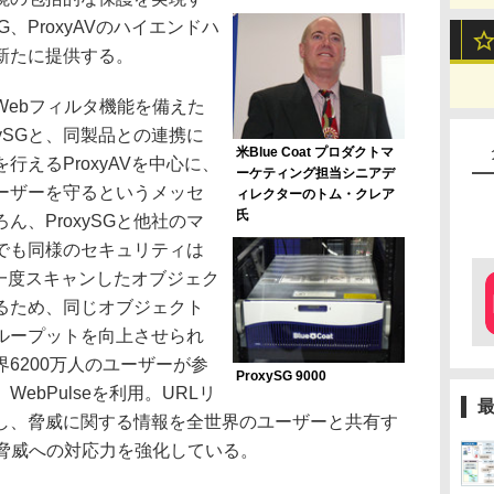
G、ProxyAVのハイエンドハ
新たに提供する。
ebフィルタ機能を備えた
ySGと、同製品との連携に
米Blue Coat プロダクトマ
えるProxyAVを中心に、
ーケティング担当シニアデ
ーザーを守るというメッセ
ィレクターのトム・クレア
氏
、ProxySGと他社のマ
でも同様のセキュリティは
、一度スキャンしたオブジェク
きるため、同じオブジェクト
ループットを向上させられ
6200万人のユーザーが参
ProxySG 9000
ebPulseを利用。URLリ
し、脅威に関する情報を全世界のユーザーと共有す
の脅威への対応力を強化している。