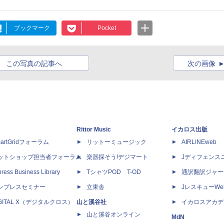
ブックマーク
Pocket
この写真の記事へ
次の画像
Rittor Music
イカロス出版
artGridフォーラム
リットーミュージック
AIRLINEweb
ットショップ担当者フォーラム
楽器探そう!デジマート
Jディフェンス
ress Business Library
TシャツPOD T-OD
通訳翻訳ジャー
ンプレスセミナー
立東舎
JレスキューWe
IGITAL X（デジタルクロス）
山と溪谷社
イカロスアカデ
山と溪谷オンライン
MdN