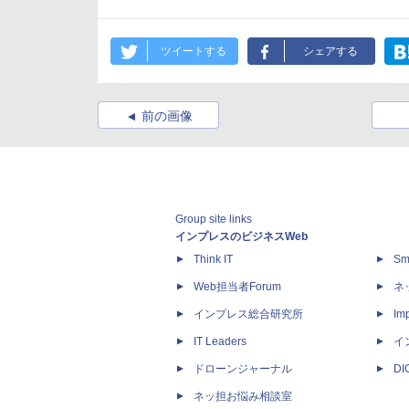
ツイートする
シェアする
前の画像
Group site links
インプレスのビジネスWeb
Think IT
Sm
Web担当者Forum
ネ
インプレス総合研究所
Imp
IT Leaders
イ
ドローンジャーナル
D
ネッ担お悩み相談室