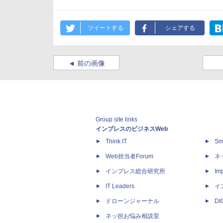
ツイートする
シェアする
前の画像
Group site links
インプレスのビジネスWeb
Think IT
Sm
Web担当者Forum
ネ
インプレス総合研究所
Imp
IT Leaders
イ
ドローンジャーナル
D
ネッ担お悩み相談室