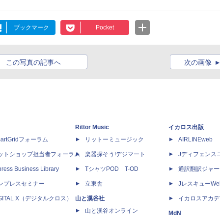
ブックマーク
Pocket
この写真の記事へ
次の画像
Rittor Music
イカロス出版
artGridフォーラム
リットーミュージック
AIRLINEweb
ットショップ担当者フォーラム
楽器探そう!デジマート
Jディフェンス
ress Business Library
TシャツPOD T-OD
通訳翻訳ジャー
ンプレスセミナー
立東舎
JレスキューWe
IGITAL X（デジタルクロス）
山と溪谷社
イカロスアカデ
山と溪谷オンライン
MdN