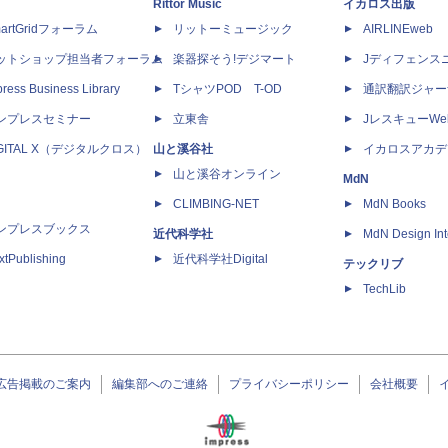
Rittor Music
イカロス出版
artGridフォーラム
リットーミュージック
AIRLINEweb
ットショップ担当者フォーラム
楽器探そう!デジマート
Jディフェンス
ress Business Library
TシャツPOD T-OD
通訳翻訳ジャー
ンプレスセミナー
立東舎
JレスキューWe
IGITAL X（デジタルクロス）
山と溪谷社
イカロスアカデ
山と溪谷オンライン
MdN
CLIMBING-NET
MdN Books
ンプレスブックス
近代科学社
MdN Design Int
xtPublishing
近代科学社Digital
テックリブ
TechLib
広告掲載のご案内
編集部へのご連絡
プライバシーポリシー
会社概要