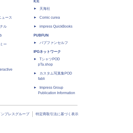
ICE
天海社
ニュース
Comic curea
ナル
impress QuickBooks
b
PUBFUN
パブファンセルフ
ミー
IPGネットワーク
TシャツPOD
pTa.shop
eractive
カスタム写真集POD
fabli
Impress Group
Publication Information
インプレスグループ
特定商取引法に基づく表示