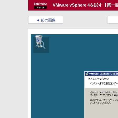
VMware vSphere 4を試す【第一
前の画像