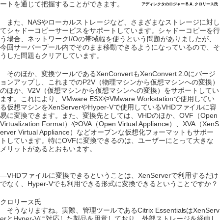
ートを通じて把握することができます。
アディレクタのロジャー B.A. クロリース氏
また、NASやローカルストレージなど、さまざまなストレージに対し
てシャドーコピーサービスをサポートしています。シャドーコピーを行
う場合、ネットワークI/Oの帯域幅を使うという問題がありましたが、
今回サーバープール内でそのまま移動できるようになっているので、そ
うした問題もクリアしています。
そのほか、変換ツールであるXenConvertもXenConvert 2.0にバージ
ョンアップし、これまでのP2V（物理マシンから仮想マシンへの変換）
のほか、V2V（仮想マシンから仮想マシンへの変換）をサポートしてい
ます。これにより、VMware ESXやVMware Workstationで使用してい
る仮想マシンをXenServerやHyper-Vで使用しているVHDファイルに容
易に変換できます。また、変換先としては、VHDのほか、OVF（Open
Virtualization Format）やOVA（Open Virtual Appliance）、XVA（XenS
erver Virtual Appliance）などオープンな仮想化フォーマットもサポー
トしています。特にOVFに変換できるのは、ユーザーにとって大きな
メリットがあるとおもいます。
―VHDファイルに変換できるということは、XenServerで利用するだけ
でなく、Hyper-Vでも利用できる形式に変換できるということですか？
クロリース氏
そうなりますね。実際、管理ツールであるCitrix EssentialsはXenServ
erとHyper-Vに対応した製品を用意しており、外部ストレージを経由し