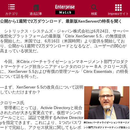
カテゴリ
過去記事
検索
Impressサイト
公開から1週間で2万ダウンロード、最新版XenServerの特長を聞く
シトリックス・システムズ・ジャパン株式会社は6月24日、サーバー
仮想化プラットフォームの最新版「Citrix XenServer 5.5」の無償提供
を開始した。米国では、6月16日（米国時間）より提供を開始してお
り、公開から1週間で2万ダウンロードとなるなど、ユーザーの関心が
高まっている状況だ。
今回、米Citrix バーチャライゼーションマネージメント部門プロダク
トマーケティング担当シニアディレクタのロジャー B.A. クロリース氏
に、XenServer 5.5および有償の管理ツール「Citrix Essentials」の特長
について話を伺った。
―まず、XenServer 5.5の改良点について説明
していただけますか？
クロリース氏
管理者にとっては、Activie Directoryと統合
されたのが大きな変更点です。仮想マシンの
プールごとに、認証で使用するActive Director
yを指定できます。これにより、1つのパスワ
米Citrix バーチャライゼーションマネージメ
ードで完結し、アクセス状況に関してもレポ
ント部門プロダクトマーケティング担当シニ