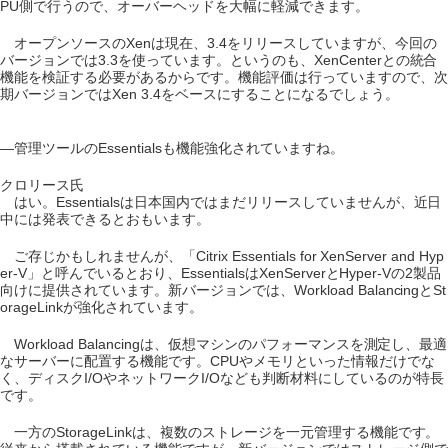
PU側で行うので、オーバーヘッドを大幅に軽減できます。
オープンソースのXenは現在、3.4をリリースしていますが、今回の
バージョンでは3.3を使っています。というのも、XenCenterとの統合
機能を検証する必要があるからです。機能評価は行っていますので、次
期バージョンではXen 3.4をベースにすることになるでしょう。
―管理ツールのEssentialsも機能強化されていますね。
クロリース氏
はい。Essentialsは日本国内ではまだリリースしていませんが、近日
中には発表できるとおもいます。
ご存じかもしれませんが、「Citrix Essentials for XenServer and Hyp
er-V」と呼んでいるとおり、EssentialsはXenServerとHyper-Vの2製品
向けに提供されています。新バージョンでは、Workload BalancingとSt
orageLinkが強化されています。
Workload Balancingは、仮想マシンのパフォーマンスを測定し、最適
なサーバーに配置する機能です。CPUやメモリといった情報だけでな
く、ディスクI/OやネットワークI/Oなども判断材料にしているのが特長
です。
一方のStorageLinkは、複数のストレージを一元管理する機能です。