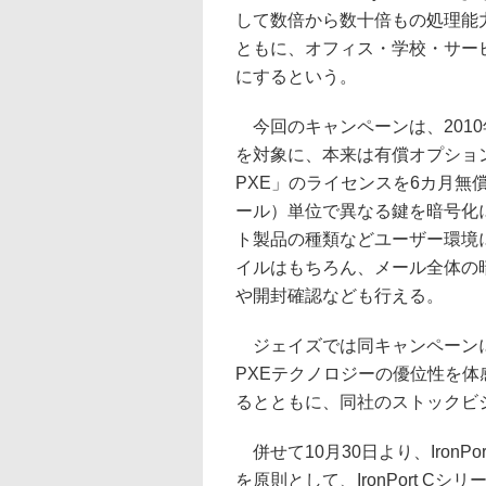
して数倍から数十倍もの処理能
ともに、オフィス・学校・サー
にするという。
今回のキャンペーンは、2010年3
を対象に、本来は有償オプションと
PXE」のライセンスを6カ月
ール）単位で異なる鍵を暗号化
ト製品の種類などユーザー環境
イルはもちろん、メール全体の
や開封確認なども行える。
ジェイズでは同キャンペーンにより、
PXEテクノロジーの優位性を
るとともに、同社のストックビ
併せて10月30日より、Iron
を原則として、IronPort C