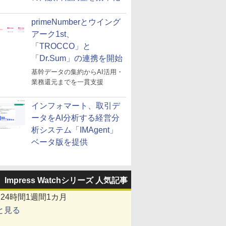
primeNumberとウイング
アーク1st、
「TROCCO」と
「Dr.Sum」の連携を開始
基幹データの集約からAI活用・
業務還元までを一貫支援
インフォマート、取引デ
ータをAI分析する経営分
析システム「IMAgent」
ベータ版を提供
Impress Watchシリーズ 人気記事
間
24時間
1週間
1カ月
と見る