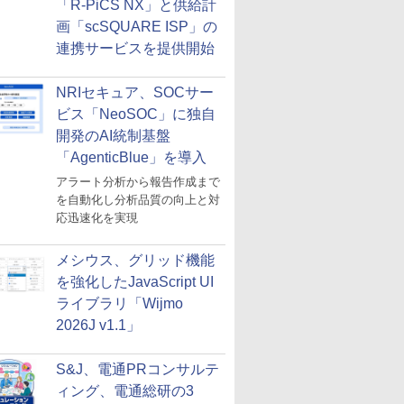
「R-PiCS NX」と供給計
画「scSQUARE ISP」の
連携サービスを提供開始
NRIセキュア、SOCサー
ビス「NeoSOC」に独自
開発のAI統制基盤
「AgenticBlue」を導入
アラート分析から報告作成まで
を自動化し分析品質の向上と対
応迅速化を実現
メシウス、グリッド機能
を強化したJavaScript UI
ライブラリ「Wijmo
2026J v1.1」
S&J、電通PRコンサルテ
ィング、電通総研の3