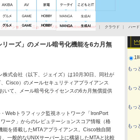
イグレーション
ニューノーマル
Windows Server
クラウド
ハード
トピック
ストレージ（HW）
オープンソース
SaaS
標的型
ント
t Cシリーズ」のメール暗号化機能を6カ月無
1
もっ
株式会社（以下、ジェイズ）は10月30日、同社が
s（以下、Cisco）のメールセキュリティアプライアンス
もっ
リーズ」において、メール暗号化ライセンスの6カ月無償提供
。
もっ
ル・Webトラフィック監視ネットワーク「IronPort
ネットワーク」からのレピュテーションスコア情報（格
もっ
能を搭載したMTAアプライアンス。Cisco独自開
S」により、一般的なUNIXサーバー上に構築したMTAと比較