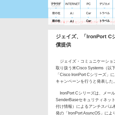
クラウド&データセンター完全ガイド
マ
サービス
セキュリティ
ネットワーク
スイッチ
ルータ
導入事例
イベ
ジェイズ、「IronPor
償提供
ジェイズ・コミュニケーション
取り扱う米Cisco System
「Cisco IronPort Cシ
キャンペーンを行うと発表した
IronPort Cシリーズは、メー
SenderBaseセキュリティ
付け情報）によるアンチスパム機
発の「IronPort AsyncO