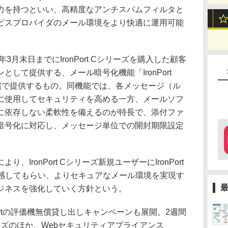
力を持つといい、高精度なアンチスパムフィルタと
ビスプロバイダのメール環境をより快適に運用可能
月末日までにIronPort Cシリーズを購入した顧客
して提供する、メール暗号化機能「IronPort
無償で提供するもの。同機能では、各メッセージ（ル
に使用してセキュリティを高める一方、メールソフ
に依存しない柔軟性を備えるのが特長で、添付ファ
暗号化に対応し、メッセージ単位での開封期限設定
IronPort Cシリーズ新規ユーザーにIronPort
体感してもらい、よりセキュアなメール環境を実現す
ジネスを強化していく方針という。
Portの評価機無償貸し出しキャンペーンも展開。2週間
シリーズのほか、Webセキュリティアプライアンス