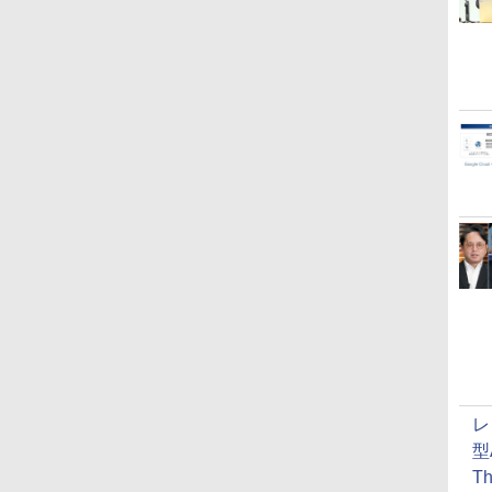
レ
型
T