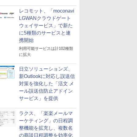
レコモット、「moconavi
LGWANクラウドゲート
ウェイサービス」で新た
に5種類のサービスと連
携開始
利用可能サービスは計102種類
に拡大
日立ソリューションズ、
新Outlookに対応し誤送信
対策を強化した「活文 メ
ール誤送信防止アドイン
サービス」を提供
ラクス、「楽楽メールマ
ーケティング」の日程調
整機能を拡充し、複数名
の商談日程調整を効率化