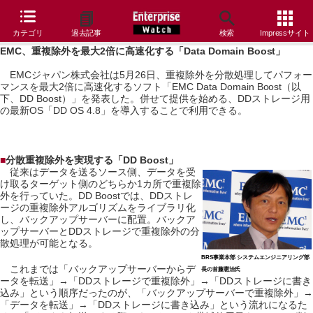
カテゴリ
過去記事
検索
Impressサイト
EMC、重複除外を最大2倍に高速化する「Data Domain Boost」
EMCジャパン株式会社は5月26日、重複除外を分散処理してパフォー
マンスを最大2倍に高速化するソフト「EMC Data Domain Boost（以
下、DD Boost）」を発表した。併せて提供を始める、DDストレージ用
の最新OS「DD OS 4.8」を導入することで利用できる。
■
分散重複除外を実現する「DD Boost」
従来はデータを送るソース側、データを受
け取るターゲット側のどちらか1カ所で重複除
外を行っていた。DD Boostでは、DDストレ
ージの重複除外アルゴリズムをライブラリ化
し、バックアップサーバーに配置。バックア
ップサーバーとDDストレージで重複除外の分
散処理が可能となる。
BRS事業本部 システムエンジニアリング部
これまでは「バックアップサーバーからデ
長の首藤憲治氏
ータを転送」→「DDストレージで重複除外」→「DDストレージに書き
込み」という順序だったのが、「バックアップサーバーで重複除外」→
「データを転送」→「DDストレージに書き込み」という流れになるた