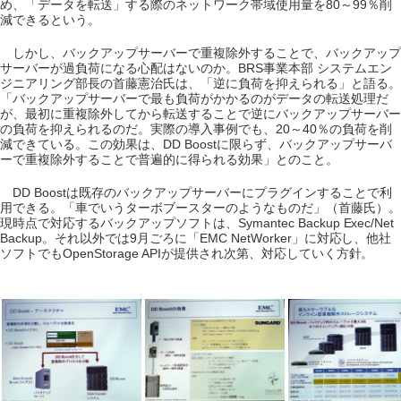
め、「データを転送」する際のネットワーク帯域使用量を80～99％削
減できるという。
しかし、バックアップサーバーで重複除外することで、バックアップ
サーバーが過負荷になる心配はないのか。BRS事業本部 システムエン
ジニアリング部長の首藤憲治氏は、「逆に負荷を抑えられる」と語る。
「バックアップサーバーで最も負荷がかかるのがデータの転送処理だ
が、最初に重複除外してから転送することで逆にバックアップサーバー
の負荷を抑えられるのだ。実際の導入事例でも、20～40％の負荷を削
減できている。この効果は、DD Boostに限らず、バックアップサーバ
ーで重複除外することで普遍的に得られる効果」とのこと。
DD Boostは既存のバックアップサーバーにプラグインすることで利
用できる。「車でいうターボブースターのようなものだ」（首藤氏）。
現時点で対応するバックアップソフトは、Symantec Backup Exec/Net
Backup。それ以外では9月ごろに「EMC NetWorker」に対応し、他社
ソフトでもOpenStorage APIが提供され次第、対応していく方針。