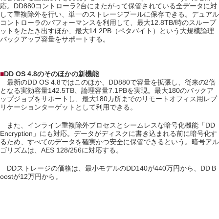
応。DD880コントローラ2台にまたがって保管されている全データに対
して重複除外を行い、単一のストレージプールに保存できる。デュアル
コントローラのパフォーマンスを利用して、最大12.8TB/時のスループ
ットをたたき出すほか、最大14.2PB（ペタバイト）という大規模論理
バックアップ容量をサポートする。
■
DD OS 4.8のそのほかの新機能
最新のDD OS 4.8ではこのほか、DD880で容量を拡張し、従来の2倍
となる実効容量142.5TB、論理容量7.1PBを実現。最大180のバックア
ップジョブをサポートし、最大180カ所までのリモートオフィス用レプ
リケーションターゲットとして利用できる。
また、インライン重複除外プロセスとシームレスな暗号化機能「DD
Encryption」にも対応。データがディスクに書き込まれる前に暗号化す
るため、すべてのデータを確実かつ安全に保管できるという。暗号アル
ゴリズムは、AES 128/256に対応する。
DDストレージの価格は、最小モデルのDD140が440万円から、DD B
oostが12万円から。