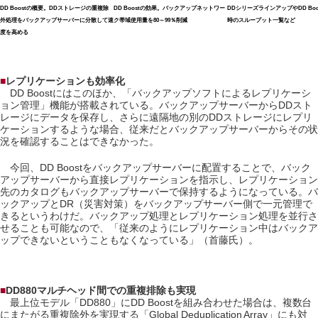
DD Boostの概要。DDストレージの重複除
DD Boostの効果。バックアップネットワー
DDシリーズラインアップやDD Boo
外処理をバックアップサーバーに分散して速
ク帯域使用量を80～99％削減
時のスループット一覧など
度を高める
■
レプリケーションも効率化
DD Boostにはこのほか、「バックアップソフトによるレプリケーシ
ョン管理」機能が搭載されている。バックアップサーバーからDDスト
レージにデータを保存し、さらに遠隔地の別のDDストレージにレプリ
ケーションするような場合、従来だとバックアップサーバーからその状
況を確認することはできなかった。
今回、DD Boostをバックアップサーバーに配置することで、バック
アップサーバーから直接レプリケーションを指示し、レプリケーション
先のカタログもバックアップサーバーで保持するようになっている。バ
ックアップとDR（災害対策）をバックアップサーバー側で一元管理で
きるというわけだ。バックアップ処理とレプリケーション処理を並行さ
せることも可能なので、「従来のようにレプリケーション中はバックア
ップできないということもなくなっている」（首藤氏）。
■
DD880マルチヘッド間での重複排除も実現
最上位モデル「DD880」にDD Boostを組み合わせた場合は、複数台
にまたがる重複除外を実現する「Global Deduplication Array」にも対