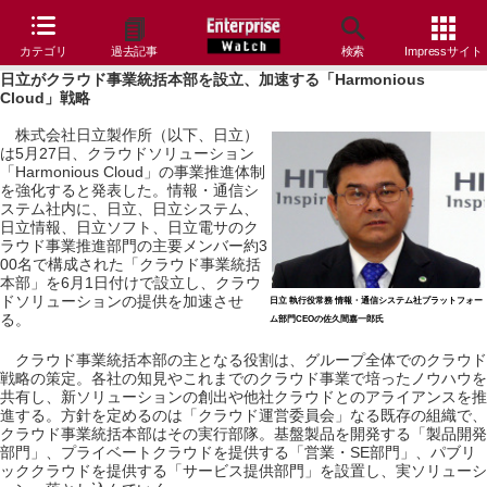
カテゴリ
過去記事
検索
Impressサイト
日立がクラウド事業統括本部を設立、加速する「Harmonious
Cloud」戦略
株式会社日立製作所（以下、日立）
は5月27日、クラウドソリューション
「Harmonious Cloud」の事業推進体制
を強化すると発表した。情報・通信シ
ステム社内に、日立、日立システム、
日立情報、日立ソフト、日立電サのク
ラウド事業推進部門の主要メンバー約3
00名で構成された「クラウド事業統括
本部」を6月1日付けで設立し、クラウ
ドソリューションの提供を加速させ
日立 執行役常務 情報・通信システム社プラットフォー
る。
ム部門CEOの佐久間嘉一郎氏
クラウド事業統括本部の主となる役割は、グループ全体でのクラウド
戦略の策定。各社の知見やこれまでのクラウド事業で培ったノウハウを
共有し、新ソリューションの創出や他社クラウドとのアライアンスを推
進する。方針を定めるのは「クラウド運営委員会」なる既存の組織で、
クラウド事業統括本部はその実行部隊。基盤製品を開発する「製品開発
部門」、プライベートクラウドを提供する「営業・SE部門」、パブリ
ッククラウドを提供する「サービス提供部門」を設置し、実ソリューシ