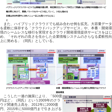
パブリッククラウドサービスでは業種共通分野、特定業
日立グループ20万人で実績のある情報共有基盤のサービ
種分野に向けて、業務ノウハウをサービス化していく。
ス化も進める
目標は2010年度中に100メニュー以上を取りそろえるこ
と
また、ハイブリッドクラウドでも組み合わせ例を拡充。大容量データ
を柔軟に保存する「クラウドバックアップサービス」や、本番・開発環
境のシームレスな移行を実現するクラウド開発環境提供サービスをはじ
め、「それぞれの良さを生かした企業情報システムのさらなる柔軟性向
上に努める」（同氏）としている。
クラウドバックアップサービスの概要
本番・開発環境のシームレスな移行を実現するクラウド
開発環境
こうした一連の施策により、「500億
円ほど」（同氏）という2009年のクラ
ウド関連売上高を、2012年に2000億
円、2015年に5000億円まで引き上げる