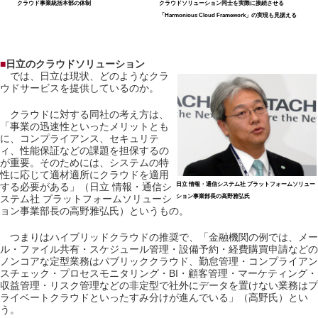
クラウド事業統括本部の体制
クラウドソリューション同士を実際に接続させる
「Harmonious Cloud Framework」の実現も見据える
■
日立のクラウドソリューション
では、日立は現状、どのようなクラ
ウドサービスを提供しているのか。
クラウドに対する同社の考え方は、
「事業の迅速性といったメリットとも
に、コンプライアンス、セキュリテ
ィ、性能保証などの課題を担保するの
が重要。そのためには、システムの特
性に応じて適材適所にクラウドを適用
する必要がある」（日立 情報・通信シ
日立 情報・通信システム社 プラットフォームソリュー
ステム社 プラットフォームソリューシ
ション事業部長の高野雅弘氏
ョン事業部長の高野雅弘氏）というもの。
つまりはハイブリッドクラウドの推奨で、「金融機関の例では、メー
ル・ファイル共有・スケジュール管理・設備予約・経費購買申請などの
ノンコアな定型業務はパブリッククラウド、勤怠管理・コンプライアン
スチェック・プロセスモニタリング・BI・顧客管理・マーケティング・
収益管理・リスク管理などの非定型で社外にデータを置けない業務はプ
ライベートクラウドといったすみ分けが進んでいる」（高野氏）とい
う。