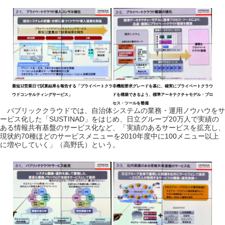
最短12営業日で試算結果を報告する「プライベートクラ
非機能要求グレードを基に、確実にプライベートクラウ
ウドコンサルティングサービス」
ドを構築できるよう、標準アーキテクチャモデル・プロ
セス・ツールを整備
パブリッククラウドでは、自治体システムの業務・運用ノウハウをサ
ービス化した「SUSTINAD」をはじめ、日立グループ20万人で実績の
ある情報共有基盤のサービス化など、「実績のあるサービスを拡充し、
現状約70種ほどのサービスメニューを2010年度中に100メニュー以上
に増やしていく」（高野氏）という。