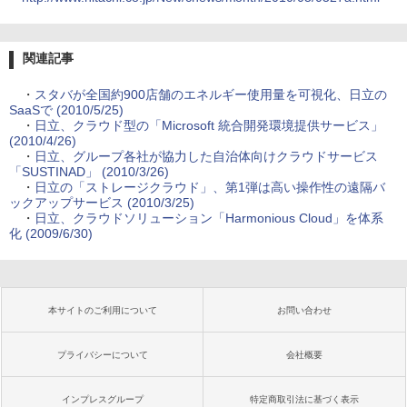
関連記事
・
スタバが全国約900店舗のエネルギー使用量を可視化、日立の
SaaSで (2010/5/25)
・
日立、クラウド型の「Microsoft 統合開発環境提供サービス」
(2010/4/26)
・
日立、グループ各社が協力した自治体向けクラウドサービス
「SUSTINAD」 (2010/3/26)
・
日立の「ストレージクラウド」、第1弾は高い操作性の遠隔バ
ックアップサービス (2010/3/25)
・
日立、クラウドソリューション「Harmonious Cloud」を体系
化 (2009/6/30)
本サイトのご利用について
お問い合わせ
プライバシーについて
会社概要
インプレスグループ
特定商取引法に基づく表示