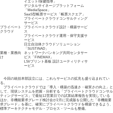
イエット/保健指導」
デジタルサイネージプラットフォーム
「MediaSpace」
SaaS型帳票サービス「帳票スクエア」
プライベートクラウドコンサルティング
サービス
プライベート
プライベートクラウド設計・構築サービ
クラウド
ス
プライベートクラウド運用・保守支援サ
ービス
日立自治体クラウドソリューション
「SUSTINAD」
業種・業務向
ネットワークバンキング共同センタサー
け
ビス「FINEMAX」
LSI/プリント基板 設計ユーティリティサ
ービス
今回の統括本部設立には、これらサービスの拡充も盛り込まれてい
る。
プライベートクラウドでは「導入・構築の迅速さ・確実さの向上」と
して、現状システムを把握・分析する「プライベートクラウドコンサル
ティングサービス」で最短12営業日での試算結果報告を実現している
ほか、非機能要求グレード検討会が2月に完成版を公開した「非機能要
求グレード」を基に、確実にプライベートクラウドを構築できるよう、
標準アーキテクチャモデル・プロセス・ツールも整備。