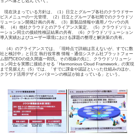
ョンへ落とし込んでいく。
現在決まっている方針は、（1）日立とグループ各社のクラウドサー
ビスメニューの一元管理、（2）日立とグループ各社間でのクラウドソ
リューション開発計画の共有、（3）新製品情報や適用ノウハウの共
有、（4）他社クラウドとのアライアンス策定、（5）クラウドソリュ
ーション同士の接続性検証結果の共有、（6）クラウドソリューション
導入実績およびユーザー環境における課題の整理と解決策の共有。
（4）のアライアンスでは、「現時点で詳細は言えないが、すでに数
社と検討中」と日立 執行役常務 情報・通信システム社プラットフォー
ム部門CEOの佐久間嘉一郎氏。その視線の先に、クラウドソリューシ
ョン同士を実際に接続させる「Harmonious Cloud Framework」の実現
まで見据えた（5）では、「すでに課金や認証といった仕組みのほか、
クラウド活用デザインパターンの検証が始まっている」という。