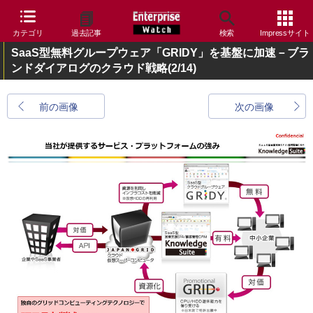
カテゴリ
過去記事
検索
Impressサイト
SaaS型無料グループウェア「GRIDY」を基盤に加速－ブラ
ンドダイアログのクラウド戦略
(2/14)
前の画像
次の画像