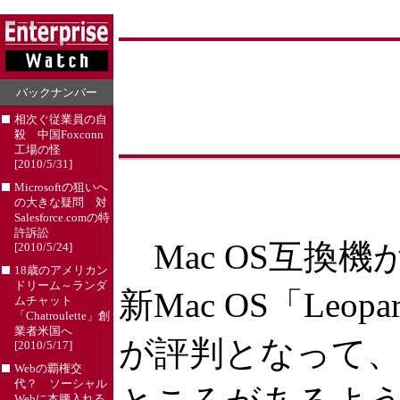
バックナンバー
相次ぐ従業員の自
殺 中国Foxconn
工場の怪
[2010/5/31]
Microsoftの狙いへ
の大きな疑問 対
Salesforce.comの特
許訴訟
Mac OS互換機
[2010/5/24]
18歳のアメリカン
ドリーム～ランダ
新Mac OS「L
ムチャット
「Chatroulette」創
業者米国へ
が評判となって、
[2010/5/17]
Webの覇権交
代？ ソーシャル
Webに本腰入れる