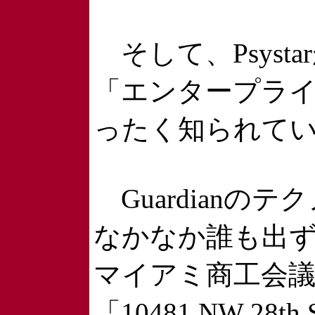
そして、Psys
「エンタープライ
ったく知られて
Guardianのテ
なかなか誰も出
マイアミ商工会議所の
「10481 NW