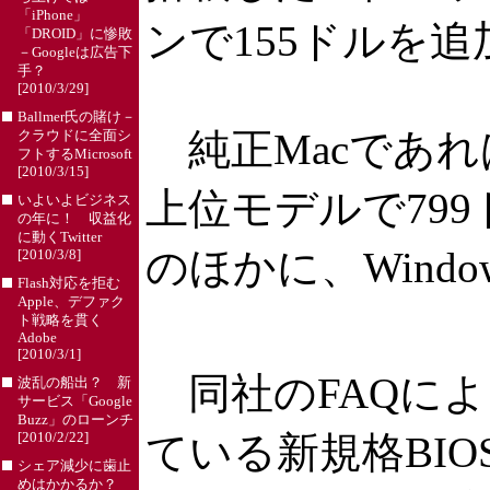
「iPhone」
ンで155ドルを追
「DROID」に惨敗
－Googleは広告下
手？
[2010/3/29]
Ballmer氏の賭け－
純正Macであれば
クラウドに全面シ
フトするMicrosoft
[2010/3/15]
上位モデルで799
いよいよビジネス
の年に！ 収益化
に動くTwitter
のほかに、Window
[2010/3/8]
Flash対応を拒む
Apple、デファク
ト戦略を貫く
Adobe
[2010/3/1]
同社のFAQによると
波乱の船出？ 新
サービス「Google
Buzz」のローンチ
ている新規格BIO
[2010/2/22]
シェア減少に歯止
めはかかるか？