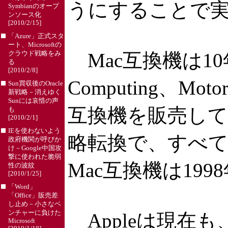
うにすることで
Symbianのオープ
ンソース化
[2010/2/15]
「Azure」正式スタ
ート、Microsoftの
Mac互換機は10
クラウド戦略をみ
る
[2010/2/8]
Computing
Sun買収後のOracle
新戦略－消えゆく
Sunには哀惜の声
互換機を販売していた
も
[2010/2/1]
IEを使わないよう
略転換で、すべての
政府機関が呼びか
け－Google中国攻
撃に使われた脆弱
Mac互換機は19
性の波紋
[2010/1/25]
「Word」
「Office」販売差
し止め－小さなベ
ンチャーに負けた
Appleは現在も
Microsoft