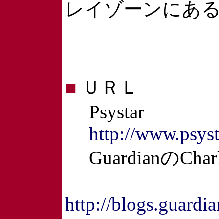
レイゾーンにあ
■
ＵＲＬ
Psystar
http://www.psys
GuardianのChar
http://blogs.guard