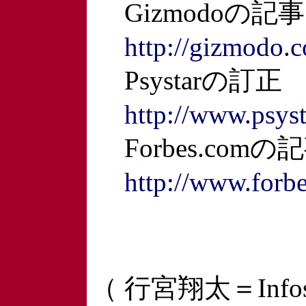
Gizmodoの記事
http://gizmodo.
Psystarの訂正
http://www.psys
Forbes.comの
http://www.forb
（ 行宮翔太＝Infos