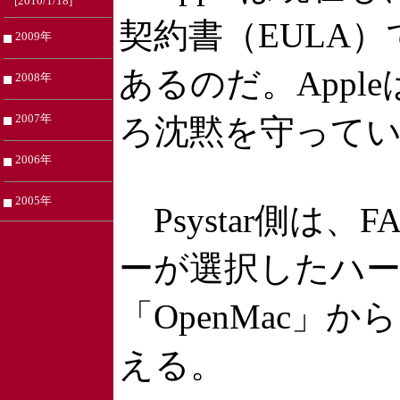
[2010/1/18]
契約書（EULA）
2009年
あるのだ。App
2008年
2007年
ろ沈黙を守って
2006年
2005年
Psystar側は、
ーが選択したハ
「OpenMac」
える。