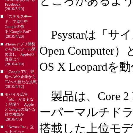
ところがあるよ
Facebook
[2010/5/10]
「ステルスモー
ド」で進行中
Googleの作
Psystarは「
る“Google Pad”
[2010/4/26]
iPhoneアプリ開発
Open Comp
から他社ツール閉
め出し Appleの
真意は？
OS X Leopa
[2010/4/19]
「Google TV」登
場へ Web企業から
TVへの新たな挑戦
[2010/4/12]
製品は、Core 2
モバイル広告
「iAd」がまもな
く登場？ Apple
ーパーマルチドライブとい
とGoogleの新たな
対立構図か
[2010/4/5]
搭載した上位モデ
「Nexus One」立
ち上げでは