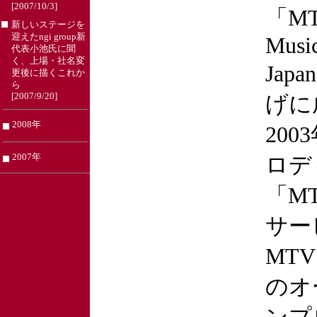
[2007/10/3]
「MT
新しいステージを
迎えたngi group新
Musi
代表小池氏に聞
く、上場・社名変
Jap
更後に描くこれか
ら
[2007/9/20]
げに
2008年
20
2007年
ロデ
「MT
サー
MT
のオ