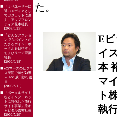
た。
「よりユーザーに
近いメディアとし
てガジェットに注
力」アップフロン
ティア花本社長
[2009/6/25]
E
「どんなアクショ
ンでもポイントが
たまるポイントポ
ータルを目指す」
イ
ちょびリッチ齋藤
社長
[2009/6/18]
本 
eコマースのビジネ
ス展開でBIが効果
－IASC成田執行役
マ
員
[2009/6/11]
ト
「ポータルサイト
などインターネッ
トに特化した旅行
執行
サイト事業」旅キ
ャピタル吉村社長
[2009/5/29]