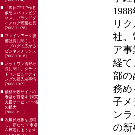
[2008/12/4]
「遊休CPUで作る
19
仮想スパコンビジ
ネス」ブランドダ
リク
イアログ稲葉社長
[2008/11/28]
社。
ファインアーク服
部社長に聞く、ミ
ニブログで広がる
ア事
ビジネスチャンス
[2008/10/16]
経て、
ネットワン吉野社
長に聞く、クラウ
部の
ドコンピューティ
ングの最先端事情
[2008/10/2]
務め
価格比較サイトの
老舗が目指す“購買
子メ
支援サービス”市場
の拡大
ンラ
[2008/9/11]
次世代通販を提唱
の新
し、新たなEC市場
を席巻しようとす