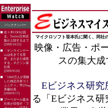
バックナンバー
佐々木COOが語
マイクロソフト笹本氏に聞く、同社
る、Twitter日本語
版が上陸するまで
映像・広告・ポ
[2009/10/22]
「オンラインゲー
ムは生きてる世
スの集大成
界、まだまだ成長
する」ネクソン崔
社長
[2009/9/24]
「1000万人が受験
した検定共有コミ
Eビジネス研究
ュニティ」学びing
斉藤社長
[2009/9/17]
る「Eビジネス研
プーペガール森永
社長が目指す「フ
ァッション誌読む