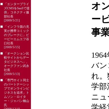
オ
「エンタープライ
ズCMSをSaaSで提
供」コネクティ服
ー
部社長
[2009/5/21]
「インフラ面の充
事
実が携帯コミック
のブレークに」ビ
ービーエムエフ谷
口社長
[2009/5/15]
19
「オークション比
較サイトからデー
タビジネスへ」、
バン
オークファン武永
社長
れ。
[2009/5/13]
「専門サイト同士
学部
のパートナーシッ
プでオンラインビ
ジネスを追求」ト
ニュ
ムソン・ロイタ
ー・ジャパン楠山
学経
氏