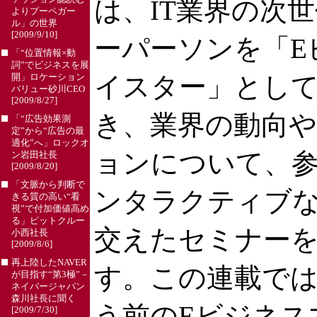
は、IT業界の次
よりプーペガー
ル」の世界
[2009/9/10]
ーパーソンを「E
「“位置情報×動
詞”でビジネスを展
イスター」とし
開」ロケーション
バリュー砂川CEO
[2009/8/27]
き、業界の動向
「“広告効果測
定”から“広告の最
適化”へ」ロックオ
ョンについて、
ン岩田社長
[2009/8/20]
「文脈から判断で
ンタラクティブ
きる質の高い“看
視”で付加価値高め
る」ピットクルー
交えたセミナー
小西社長
[2009/8/6]
再上陸したNAVER
す。この連載で
が目指す“第3極”－
ネイバージャパン
森川社長に聞く
う前のEビジネス
[2009/7/30]