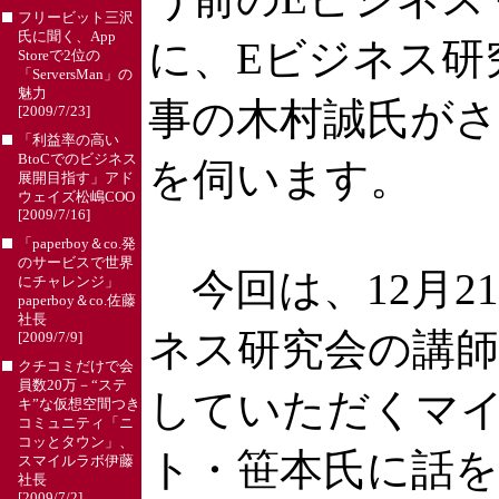
フリービット三沢
氏に聞く、App
に、Eビジネス研
Storeで2位の
「ServersMan」の
魅力
事の木村誠氏が
[2009/7/23]
「利益率の高い
BtoCでのビジネス
を伺います。
展開目指す」アド
ウェイズ松嶋COO
[2009/7/16]
「paperboy＆co.発
のサービスで世界
今回は、12月2
にチャレンジ」
paperboy＆co.佐藤
社長
ネス研究会の講
[2009/7/9]
クチコミだけで会
員数20万－“ステ
していただくマ
キ”な仮想空間つき
コミュニティ「ニ
コッとタウン」、
ト・笹本氏に話
スマイルラボ伊藤
社長
[2009/7/2]