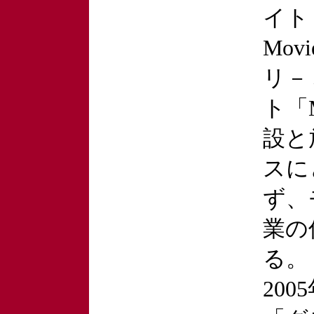
イト
Mov
リ－
ト「M
設と
スに
ず、
業の
る。
200