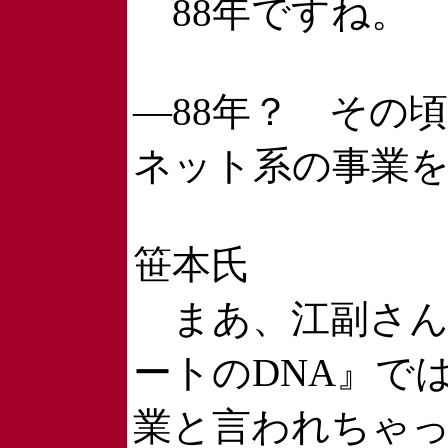
88年ですね。
―88年？ その
ネット系の事業
笹本氏
まあ、江副さん
ートのDNA』で
業と言われちゃ