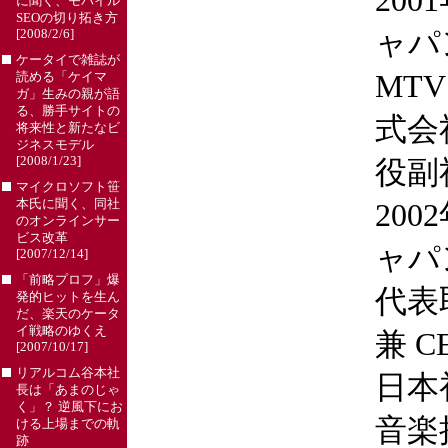
200
に聞く、モバイル
SEOの切り拓き方
ャパ
[2008/2/6]
ケータイで雑誌が
MT
読める「ケイマ
ガ」生みの親が語
る、勝手サイトの
式会
将来性と新たなビ
ジネスモデル
[2008/1/23]
役副
マイクロソフト笹
本氏に聞く、同社
200
のオンラインサー
ビス改革
ャパ
[2007/12/14]
「前略プロフ」爆
代表
発的ヒットを生ん
だ、楽天のケータ
イ戦略のゆくえ
兼 
[2007/10/17]
リアルコム谷本社
日本
長は「あまのじゃ
く」？ 逆風下にお
音楽
ける上場までの軌
跡