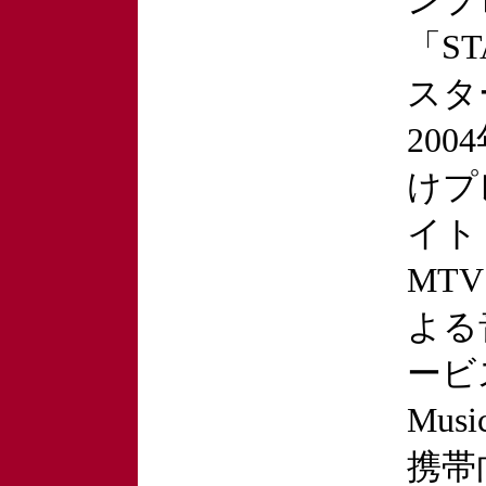
ンプ
「ST
スタ
20
けプ
イト「
MT
よる
ービ
Musi
携帯