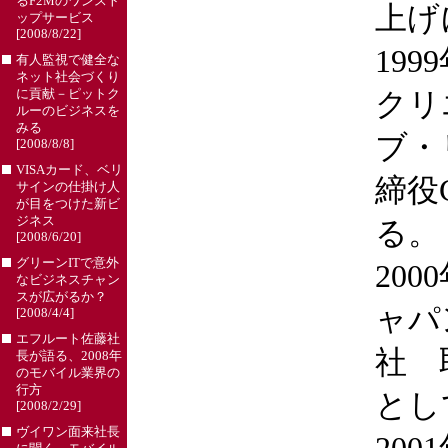
るF2Mのワンスト
上げ
ップサービス
[2008/8/22]
19
有人監視で健全な
ネット社会づくり
に貢献－ピットク
クリ
ルーのビジネスを
みる
ブ・
[2008/8/8]
VISAカード、ベリ
締役
サインの仕掛け人
が目をつけた新ビ
ジネス
る。
[2008/6/20]
グリーンITで意外
200
なビジネスチャン
スが広がるか？
ャパ
[2008/4/4]
エフルート佐藤社
社 
長が語る、2008年
のモバイル業界の
行方
とし
[2008/2/29]
ヴイワン面来社長